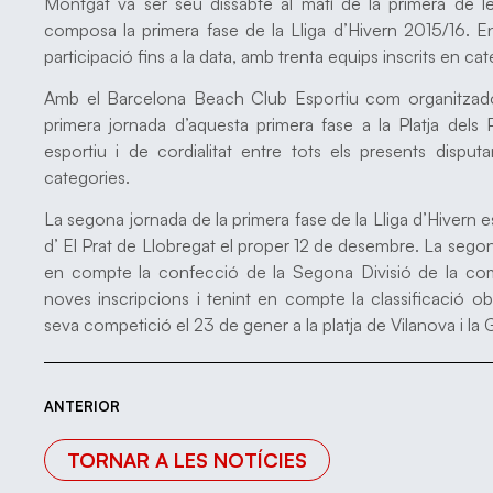
Montgat va ser seu dissabte al matí de la primera de l
composa la primera fase de la Lliga d’Hivern 2015/16. E
participació fins a la data, amb trenta equips inscrits en cat
Amb el Barcelona Beach Club Esportiu com organitzador
primera jornada d’aquesta primera fase a la Platja de
esportiu i de cordialitat entre tots els presents disput
categories.
La segona jornada de la primera fase de la Lliga d’Hivern e
d’ El Prat de Llobregat el proper 12 de desembre. La segona 
en compte la confecció de la Segona Divisió de la co
noves inscripcions i tenint en compte la classificació ob
seva competició el 23 de gener a la platja de Vilanova i la G
ANTERIOR
TORNAR A LES NOTÍCIES