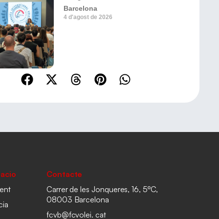
Barcelona
4 d'agost de 2026
acio
Contacte
ent
Carrer de les Jonqueres, 16, 5ºC,
08003 Barcelona
cia
fcvb@fcvolei. cat