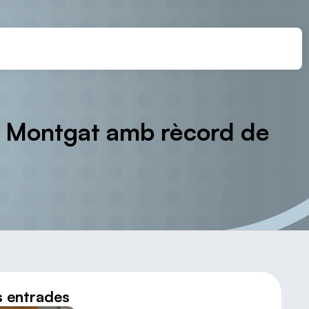
 a Montgat amb rècord de
s entrades