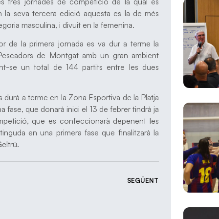
es tres jornades de competició de la qual es
n la seva tercera edició aquesta es la de més
egoria masculina, i divuit en la femenina.
 de la primera jornada es va dur a terme la
ls Pescadors de Montgat amb un gran ambient
ant-se un total de 144 partits entre les dues
s durà a terme en la Zona Esportiva de la Platja
fase, que donarà inici el 13 de febrer tindrà ja
mpetició, que es confeccionarà depenent les
tinguda en una primera fase que finalitzarà la
eltrú.
SEGÜENT