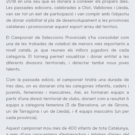
2018 en una seu que es donarà a conèixer els propers dies.
Les passades edicions, celebrades a Olot, Valldoreix i Lleida,
van ser tot un èxit de participació i van complir amb l’objectiu
de donar visibilitat al pla de desenvolupament a les províncies
catalanes i promocionar aquest esport arreu del territori.
El Campionat de Seleccions Provincials s’ha consolidat com
una de les trobades de voleibol de menors més importants a
nivell català, ja que reuneix els millors jugadors de cada
categoria. El torneig permet visualitzar i donar entitat a les
diferents divisions territorials, i detectar també nous joves
talents.
Com la passada edició, el campionat tindrà una durada de
tres dies, on es donaran cita les categories infantils, cadets i
juvenils, femenines i masculines. Així, es formaran equips a
partir d’una divisió territorial de clubs, donant com a resultat 6
equips a categoria femenina (3 de Barcelona, un de Girona,
un de Tarragona i un de Lleida), i 4 equips masculins (un per
cada província).
Aquest campionat mou més de 400 infants de tota Catalunya,
a més d’una cinquantena d’entrenadors i àrbitres d’arreu del