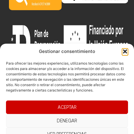
Gestionar consentimiento
Para ofrecer las mejores experiencias, utilizamos tecnologías como las
cookies para almacenar y/o acceder a la información del dispositivo. El
consentimiento de estas tecnologías nos permitirá procesar datos como
el comportamiento de navegación o las identificaciones únicas en este
Documentacio
Contacte
Competicions
sitio. No consentir o retirar el consentimiento, puede afectar
negativamente a ciertas características y funciones.
Federació
Funcionament
Carrer de les
Competiciones
Jonqueres,
Pista
Presidència
Transparència
16, 5ºC,
ACEPTAR
Competiciones
Junta
Eleccions
08003
Playa
directiva
Barcelona
DENEGAR
Vólei neu
Assemblea
fcvb@fcvolei.