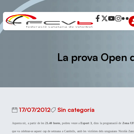
La prova Open d
17/07/2012
Sin categoría
Aquesta nit, a partir de les
21.40 hores
, podreu veure a
Esport 3
, dins la programació de
Zona U
que va celebrar-se aquest cap de setmana a Cambrils, amb les victòries dels uruguaians Nicolás Zano