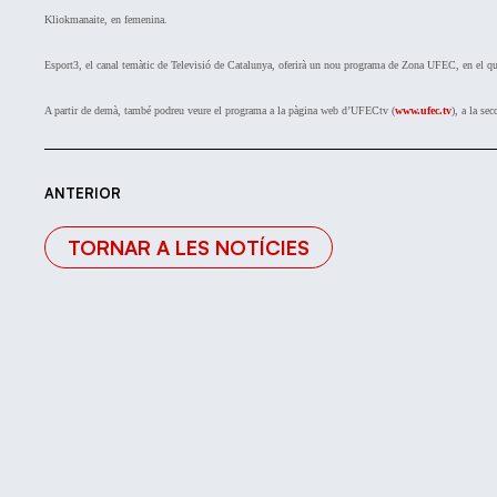
Kliokmanaite, en femenina.
Esport3, el canal temàtic de Televisió de Catalunya, oferirà un nou programa de Zona UFEC, en el qual
A partir de demà, també podreu veure el programa a la pàgina web d’UFECtv (
www.ufec.tv
), a la se
ANTERIOR
TORNAR A LES NOTÍCIES