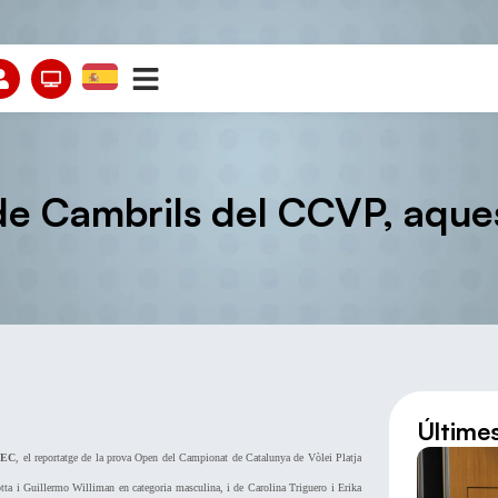
e Cambrils del CCVP, aques
Últime
FEC
, el reportatge de la prova Open del Campionat de Catalunya de Vòlei Platja
tta i Guillermo Williman en categoria masculina, i de Carolina Triguero i Erika