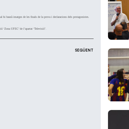
 hi haurà imatges de les finals de la prova i declaracions dels protagonistes.
cció ‘Zona UFEC’ de l’apartat ‘Televisió’.
SEGÜENT