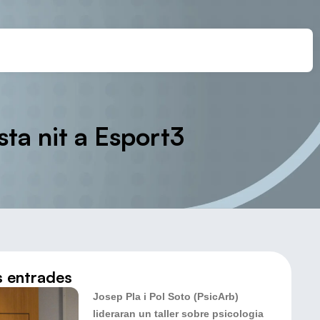
ta nit a Esport3
s entrades
Josep Pla i Pol Soto (PsicArb)
lideraran un taller sobre psicologia