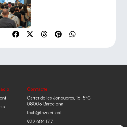
acio
Contacte
ent
Carrer de les Jonqueres, 16, 5ºC,
08003 Barcelona
cia
fcvb@fcvolei. cat
932 684 177