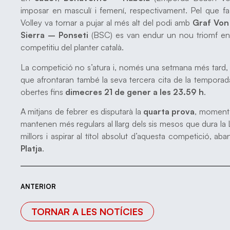
imposar en masculí i femení, respectivament. Pel que fa
Volley va tornar a pujar al més alt del podi amb
Graf Von
Sierra – Ponseti
(BSC) es van endur un nou triomf en l
competitiu del planter català.
La competició no s’atura i, només una setmana més tard,
que afrontaran també la seva tercera cita de la temporada
obertes fins
dimecres 21 de gener a les 23.59 h
.
A mitjans de febrer es disputarà la
quarta prova
, moment 
mantenen més regulars al llarg dels sis mesos que dura la Lli
millors i aspirar al títol absolut d’aquesta competició, ab
Platja
.
ANTERIOR
TORNAR A LES NOTÍCIES