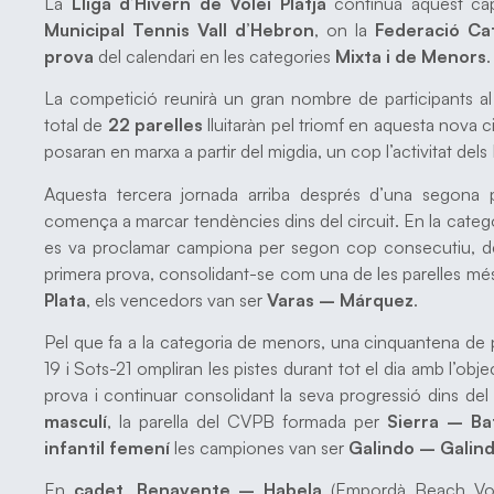
La
Lliga d’Hivern de Vòlei Platja
continua aquest ca
Municipal Tennis Vall d’Hebron
, on la
Federació Cat
prova
del calendari en les categories
Mixta i de Menors
.
La competició reunirà un gran nombre de participants al 
total de
22 parelles
lluitaràn pel triomf en aquesta nova ci
posaran en marxa a partir del migdia, un cop l’activitat dels
Aquesta tercera jornada arriba després d’una segona 
comença a marcar tendències dins del circuit. En la categ
es va proclamar campiona per segon cop consecutiu, des
primera prova, consolidant-se com una de les parelles més
Plata
, els vencedors van ser
Varas – Márquez
.
Pel que fa a la categoria de menors, una cinquantena de pa
19 i Sots-21 ompliran les pistes durant tot el dia amb l’obj
prova i continuar consolidant la seva progressió dins del c
masculí
, la parella del CVPB formada per
Sierra – Ba
infantil femení
les campiones van ser
Galindo – Galin
En
cadet
,
Benavente – Habela
(Empordà Beach Vol