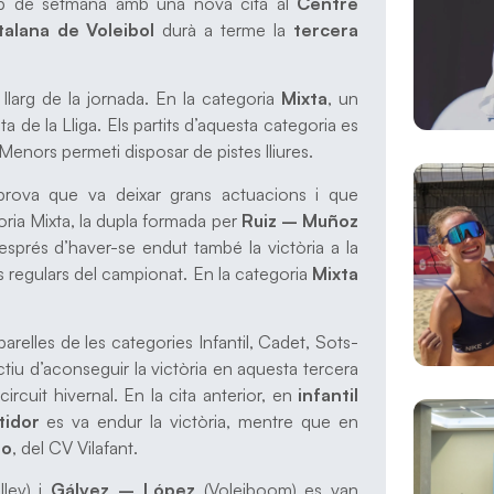
p de setmana amb una nova cita al
Centre
alana de Voleibol
durà a terme la
tercera
llarg de la jornada. En la categoria
Mixta
, un
ta de la Lliga. Els partits d’aquesta categoria es
 Menors permeti disposar de pistes lliures.
prova que va deixar grans actuacions i que
oria Mixta, la dupla formada per
Ruiz – Muñoz
prés d’haver-se endut també la victòria a la
 regulars del campionat. En la categoria
Mixta
relles de les categories Infantil, Cadet, Sots-
ectiu d’aconseguir la victòria en aquesta tercera
ircuit hivernal. En la cita anterior, en
infantil
tidor
es va endur la victòria, mentre que en
do
, del CV Vilafant.
ley) i
Gálvez – López
(Voleiboom) es van