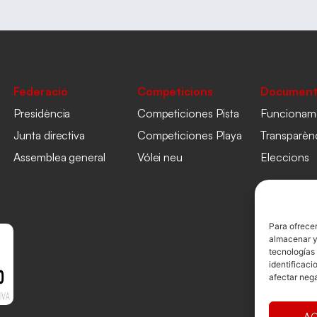
Federació
Competicions
Document
Presidència
Competiciones Pista
Funcionam
Junta directiva
Competiciones Playa
Transparèn
Assemblea general
Vólei neu
Eleccions
Para ofrecer
almacenar y/
tecnologías
identificaci
afectar nega