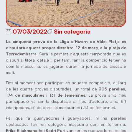
07/03/2022
Sin categoría
La cinquena prova de la Lliga d’Hivern de Vòlei Platja es
disputarà aquest proper dissabte, 12 de març, a la platja de
Torredembarra.
Serà la primera d’aquesta temporada que es
disputi al litoral català i, per tant, tant la competició femenina
com la masculina, es jugaran durant la jornada de dissabte
matí.
Fins al moment han participat en aquesta competició, al llarg
de les quatre proves disputades, un total de
305 parelles,
174 de masculines i 131 de femenines
. La prova amb més
participació va ser la disputada al mes d’octubre, amb 84
inscripcions, 51 de parelles masculines i 33 de femenines.
Pel que fa guanyadores i guanyadors, hi ha parelles
destacades tant en categoria masculina com en femenina.
Erika Kliokmanaite i Kadri Puri
van ser les guanyadores de les