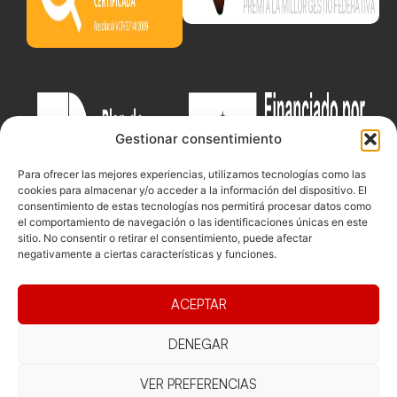
Gestionar consentimiento
Para ofrecer las mejores experiencias, utilizamos tecnologías como las
cookies para almacenar y/o acceder a la información del dispositivo. El
consentimiento de estas tecnologías nos permitirá procesar datos como
el comportamiento de navegación o las identificaciones únicas en este
sitio. No consentir o retirar el consentimiento, puede afectar
negativamente a ciertas características y funciones.
Documentacio
Contacte
Competicions
ACEPTAR
Federació
Funcionament
Carrer de les
Competiciones
Jonqueres,
Pista
DENEGAR
Presidència
Transparència
16, 5ºC,
Competiciones
Junta
Eleccions
08003
VER PREFERENCIAS
Playa
directiva