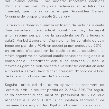
del voleibol català i per adoptar importants decisions
d’actuació per part d’aquesta federació en el futur més
immediat, que no és un altre que l’Assemblea General
Ordinària del proper dissabte 25 de juny.
La reunió va donar inici amb la ratificació de l’acta de la Junta
Directiva anterior, celebrada el passat 4 de març i ha seguit
amb l’informe per part de la presidenta de l’ens federatiu
català, Maribel Zamora, on s’ha incidit en les activitats dutes a
terme per part de la FCVb en aquest primer període de 2016, i
en les línies d’actuació en les quals es troba actualment el
màxim organisme del voleibol català; actuacions dirigides a la
consolidació i enfortiment dels clubs catalans. A més, la
màxima dirigent del voleibol català va voler fer constar en acta
el condol al senyor David Moner, president d’honor de la Unió
de Federacions Esportives de Catalunya.
Seguint l’ordre del dia, es va aprovar el tancament de
l’exercici, amb un resultat positiu de 2. 360, 89€. Tot seguit,
es va comentar el seguiment del pressupost del 2016, que
ascendeix a 1. 365. 000€, i on destaca l’aprovació de
l’increment de les partides d’ajut a clubs amb nous ajuts com