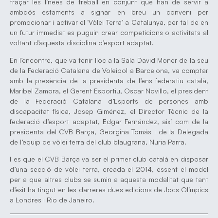
traçar les línees de treball en conjunt que han de servir a
ambdós estaments a signar en breu un conveni per
promocionar i activar el ‘Vòlei Terra’ a Catalunya, per tal de en
un futur immediat es puguin crear competicions o activitats al
voltant d’aquesta disciplina d’esport adaptat.
En l’encontre, que va tenir lloc a la Sala David Moner de la seu
de la Federació Catalana de Voleibol a Barcelona, va comptar
amb la presència de la presidenta de l’ens federatiu català,
Maribel Zamora, el Gerent Esportiu, Oscar Novillo, el president
de la Federació Catalana d’Esports de persones amb
discapacitat física, Josep Giménez, el Director Tècnic de la
federació d’esport adaptat, Edgar Fernández, així com de la
presidenta del CVB Barça, Georgina Tomás i de la Delegada
de l’equip de vòlei terra del club blaugrana, Nuria Parra.
I es que el CVB Barça va ser el primer club català en disposar
d’una secció de vòlei terra, creada el 2014, essent el model
per a que altres clubs se sumin a aquesta modalitat que tant
d’èxit ha tingut en les darreres dues edicions de Jocs Olímpics
a Londres i Rio de Janeiro.