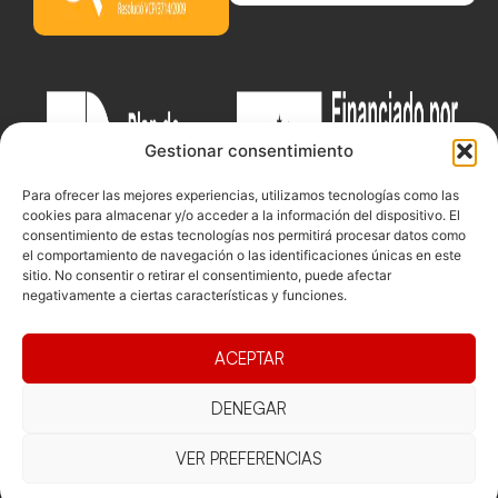
Gestionar consentimiento
Para ofrecer las mejores experiencias, utilizamos tecnologías como las
cookies para almacenar y/o acceder a la información del dispositivo. El
consentimiento de estas tecnologías nos permitirá procesar datos como
el comportamiento de navegación o las identificaciones únicas en este
sitio. No consentir o retirar el consentimiento, puede afectar
negativamente a ciertas características y funciones.
Documentacio
Contacte
Competicions
ACEPTAR
Federació
Funcionament
Carrer de les
Competiciones
Jonqueres,
Pista
DENEGAR
Presidència
Transparència
16, 5ºC,
Competiciones
Junta
Eleccions
08003
VER PREFERENCIAS
Playa
directiva
Barcelona
Vólei neu