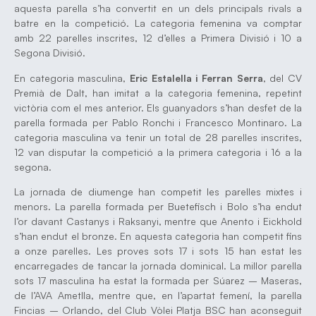
aquesta parella s’ha convertit en un dels principals rivals a
batre en la competició. La categoria femenina va comptar
amb 22 parelles inscrites, 12 d’elles a Primera Divisió i 10 a
Segona Divisió.
En categoria masculina,
Eric Estalella i Ferran Serra
, del CV
Premià de Dalt, han imitat a la categoria femenina, repetint
victòria com el mes anterior. Els guanyadors s’han desfet de la
parella formada per Pablo Ronchi i Francesco Montinaro. La
categoria masculina va tenir un total de 28 parelles inscrites,
12 van disputar la competició a la primera categoria i 16 a la
segona.
La jornada de diumenge han competit les parelles mixtes i
menors. La parella formada per Buetefisch i Bolo s’ha endut
l’or davant Castanys i Raksanyi, mentre que Anento i Eickhold
s’han endut el bronze. En aquesta categoria han competit fins
a onze parelles. Les proves sots 17 i sots 15 han estat les
encarregades de tancar la jornada dominical. La millor parella
sots 17 masculina ha estat la formada per Súarez – Maseras,
de l’AVA Ametlla, mentre que, en l’apartat femení, la parella
Fincias – Orlando, del Club Vòlei Platja BSC han aconseguit