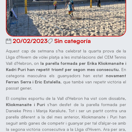
20/02/2023
Sin categoría
Aquest cap de setmana s’ha celebrat la quarta prova de la
Lliga d’Hivern de vòlei platja a les instal·lacions del CEM Tennis
Vall d’Hebron, on
la parella formada per Erika Kliokmanaite i
Kadri Puri han repetit triomf per segon mes consecutiu
. En
categoria masculina els guanyadors han estat
novament
Ferran Serra i Eric Estalella
, que també van repetir victòria el
passat gener.
El complex esportiu de la Vall d’Hebron ha vist com dissabte,
Kliokmanaite i Puri
s’han desfet de la parella formada per
Danieke Prins i Marija Karaliute. Tot i ser un partit contra una
parella diferent a la del mes anterior, Kliokmanaite i Puri han
seguit amb ganes de competir i guanyar per tal d’alçar-se amb
la segona victòria consecutiva a la Lliga d’Hivern. Ara per ara,