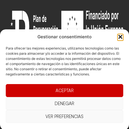
Gestionar consentimiento
Para ofrecer las mejores experiencias, utilizamos tecnologías como las
cookies para almacenar y/o acceder a la información del dispositivo. El
consentimiento de estas tecnologías nos permitirá procesar datos como
el comportamiento de navegación o las identificaciones únicas en este
Documentacio
Contacte
Competicions
sitio. No consentir o retirar el consentimiento, puede afectar
negativamente a ciertas características y funciones.
Federació
Funcionament
Carrer de les
Competiciones
Jonqueres,
Pista
Presidència
Transparència
16, 5ºC,
ACEPTAR
Competiciones
Junta
Eleccions
08003
Playa
directiva
Barcelona
DENEGAR
Vólei neu
Assemblea
fcvb@fcvolei.
general
cat
VER PREFERENCIAS
932 684 177