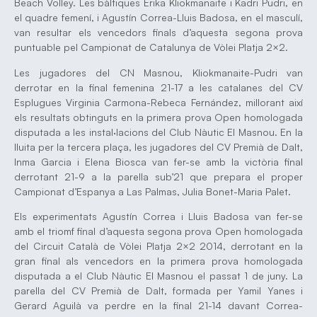
Beach Volley. Les bàltiques Erika Kliokmanaite i Kadri Pudri, en
el quadre femení, i Agustín Correa-Lluis Badosa, en el masculí,
van resultar els vencedors finals d’aquesta segona prova
puntuable pel Campionat de Catalunya de Vòlei Platja 2×2.
Les jugadores del CN Masnou, Kliokmanaite-Pudri van
derrotar en la final femenina 21-17 a les catalanes del CV
Esplugues Virginia Carmona-Rebeca Fernández, millorant així
els resultats obtinguts en la primera prova Open homologada
disputada a les instal·lacions del Club Nàutic El Masnou. En la
lluita per la tercera plaça, les jugadores del CV Premià de Dalt,
Inma Garcia i Elena Biosca van fer-se amb la victòria final
derrotant 21-9 a la parella sub’21 que prepara el proper
Campionat d’Espanya a Las Palmas, Julia Bonet-Maria Palet.
Els experimentats Agustín Correa i Lluis Badosa van fer-se
amb el triomf final d’aquesta segona prova Open homologada
del Circuit Català de Vòlei Platja 2×2 2014, derrotant en la
gran final als vencedors en la primera prova homologada
disputada a el Club Nàutic El Masnou el passat 1 de juny. La
parella del CV Premià de Dalt, formada per Yamil Yanes i
Gerard Aguilà va perdre en la final 21-14 davant Correa-