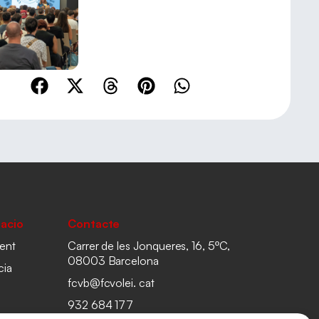
acio
Contacte
ent
Carrer de les Jonqueres, 16, 5ºC,
08003 Barcelona
cia
fcvb@fcvolei. cat
932 684 177