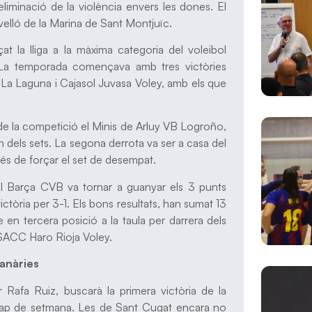
liminació de la violència envers les dones. El
velló de la Marina de Sant Montjuïc.
t la lliga a la màxima categoria del voleibol
. La temporada començava amb tres victòries
a Laguna i Cajasol Juvasa Voley, amb els que
r de la competició el Minis de Arluy VB Logroño,
n dels sets. La segona derrota va ser a casa del
és de forçar el set de desempat.
 El Barça CVB va tornar a guanyar els 3 punts
tòria per 3-1. Els bons resultats, han sumat 13
 en tercera posició a la taula per darrera dels
OSACC Haro Rioja Voley.
Canàries
 Rafa Ruiz, buscarà la primera victòria de la
ap de setmana. Les de Sant Cugat encara no