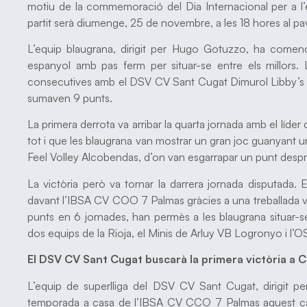
motiu de la commemoració del Dia Internacional per a l’e
partit serà diumenge, 25 de novembre, a les 18 hores al pa
L’equip blaugrana, dirigit per Hugo Gotuzzo, ha comença
espanyol amb pas ferm per situar-se entre els millors
consecutives amb el DSV CV Sant Cugat Dimurol Libby’s L
sumaven 9 punts.
La primera derrota va arribar la quarta jornada amb el líde
tot i que les blaugrana van mostrar un gran joc guanyant u
Feel Volley Alcobendas, d’on van esgarrapar un punt despr
La victòria però va tornar la darrera jornada disputada.
davant l’IBSA CV COO 7 Palmas gràcies a una treballada vic
punts en 6 jornades, han permès a les blaugrana situar-se
dos equips de la Rioja, el Minis de Arluy VB Logronyo i l’
El DSV CV Sant Cugat buscarà la primera victòria a 
L’equip de superlliga del DSV CV Sant Cugat, dirigit per
temporada a casa de l’IBSA CV CCO 7 Palmas aquest c