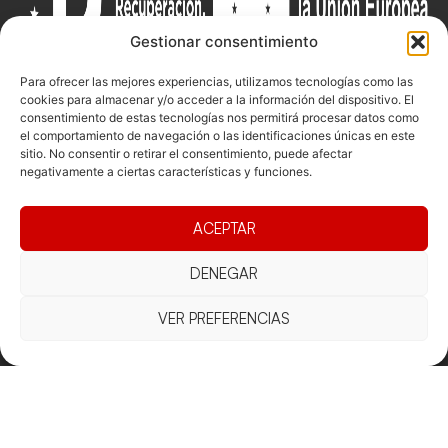
Gestionar consentimiento
Para ofrecer las mejores experiencias, utilizamos tecnologías como las
cookies para almacenar y/o acceder a la información del dispositivo. El
consentimiento de estas tecnologías nos permitirá procesar datos como
Documentacio
Contacte
Competicions
el comportamiento de navegación o las identificaciones únicas en este
sitio. No consentir o retirar el consentimiento, puede afectar
Federació
Funcionament
Carrer de les
Competiciones
negativamente a ciertas características y funciones.
Jonqueres,
Pista
Presidència
Transparència
16, 5ºC,
Competiciones
Junta
Eleccions
ACEPTAR
08003
Playa
directiva
Barcelona
Vólei neu
DENEGAR
Assemblea
fcvb@fcvolei.
general
cat
VER PREFERENCIAS
932 684 177
Avís Legal
Cookies
Privacitat
Termes i condicions
Declaració d'accessibilitat