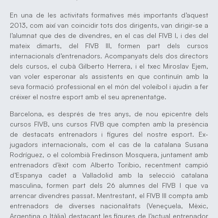
En una de les activitats formatives més importants d’aquest
2013, com així van coincidir tots dos dirigents, van dirigir-se a
l’alumnat que des de divendres, en el cas del FIVB I, i des del
mateix dimarts, del FIVB III, formen part dels cursos
internacionals d’entrenadors. Acompanyats dels dos directors
dels cursos, el cubà Gilberto Herrera, i el txec Miroslav Ejem,
van voler esperonar als assistents en que continuïn amb la
seva formació professional en el món del voleibol i ajudin a fer
créixer el nostre esport amb el seu aprenentatge.
Barcelona, es després de tres anys, de nou epicentre dels
cursos FIVB, uns cursos FIVB que compten amb la presència
de destacats entrenadors i figures del nostre esport. Ex-
jugadors internacionals, com el cas de la catalana Susana
Rodríguez, o el colombià Fredinson Mosquera, juntament amb
entrenadors d’èxit com Alberto Toribio, recentment campió
d’Espanya cadet a Valladolid amb la selecció catalana
masculina, formen part dels 26 alumnes del FIVB I que va
arrencar divendres passat. Mentrestant, el FIVB III compta amb
entrenadors de diverses nacionalitats (Veneçuela, Mèxic,
Argentina o Itàlia) destacant les figures de l’actual entrenador