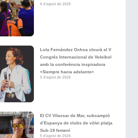
6 d'agost de 2026
Lola Fernández Ochoa clourà el V
Congrés Internacional de Voleibol
amb la conferència inspiradora
«Siempre hacia adelante»
5 d'agost de 2026
El CV Vilassar de Mar, subcampió
d’Espanya de clubs de vòlei platja
Sub-19 femení
5 d'agost de 2026