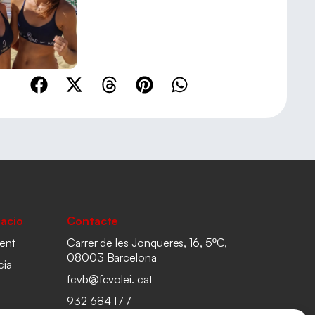
acio
Contacte
ent
Carrer de les Jonqueres, 16, 5ºC,
08003 Barcelona
cia
fcvb@fcvolei. cat
932 684 177