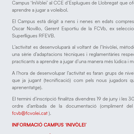
Campus ‘IniVòlei’ al CCE d’Esplugues de Llobregat que oferir
aprendre a jugar a voleibol.
El Campus està dirigit a nens i nenes en edats compre
Óscar Novillo, Gerent Esportiu de la FCVb, ex selecci
Superlligues RFEVB.
L’activitat es desenvoluparà al voltant de l’Inivòlei, mè
una sèrie d’adaptacions tècniques i reglamentàries respec
practicants a aprendre a jugar d’una manera més lúdica i m
A l’hora de desenvolupar l’activitat es faran grups de niv
que ja jugant (tecnificació) com pels nous jugadors que
aprenentatge).
El termini d’inscripció finalitza divendres 19 de juny i les
ordre d’arribada de la documentació (ompliment del
fcvb@fcvolei.cat
).
INFORMACIÓ CAMPUS ‘INIVÒLEI’