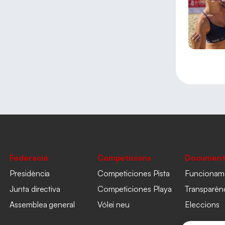
Federació
Competicions
Document
Presidència
Competiciones Pista
Funcionam
Junta directiva
Competiciones Playa
Transparèn
Assemblea general
Vólei neu
Eleccions