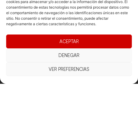
cookies para almacenar y/o acceder a la información del dispositivo. El
consentimiento de estas tecnologías nos permitirá procesar datos como
el comportamiento de navegación o las identificaciones únicas en este
sitio. No consentir o retirar el consentimiento, puede afectar
negativamente a ciertas características y funciones.
ACEPTAR
DENEGAR
VER PREFERENCIAS
Documentacio
Contacte
Competicions
Federació
Funcionament
Carrer de les
Competiciones
Jonqueres,
Pista
Presidència
Transparència
16, 5ºC,
Competiciones
Junta
Eleccions
08003
Playa
directiva
Barcelona
Vólei neu
Assemblea
fcvb@fcvolei.
general
cat
932 684 177