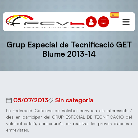
Grup Especial de Tecnificació GET
Blume 2013-14
05/07/2013
Sin categoría
La Federació Catalana de Voleibol convoca als interessats /
des en participar del GRUP ESPECIAL DE TECNIFICACIÓ del
voleibol català, a inscriure’s per realitzar les proves d’accés i
entrevistes.