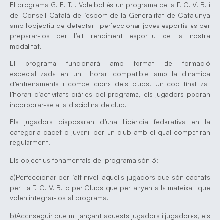
El programa G. E. T. . Voleibol és un programa de la F. C. V. B. i
del Consell Català de l’esport de la Generalitat de Catalunya
amb l’objectiu de detectar i perfeccionar joves esportistes per
preparar-los per l’alt rendiment esportiu de la nostra
modalitat.
El programa funcionarà amb format de formació
especialitzada en un horari compatible amb la dinàmica
d’entrenaments i competicions dels clubs. Un cop finalitzat
l’horari d’activitats diàries del programa, els jugadors podran
incorporar-se a la disciplina de club.
Els jugadors disposaran d’una llicència federativa en la
categoria cadet o juvenil per un club amb el qual competiran
regularment.
Els objectius fonamentals del programa són 3:
a)Perfeccionar per l’alt nivell aquells jugadors que són captats
per la F. C. V. B. o per Clubs que pertanyen a la mateixa i que
volen integrar-los al programa.
b)Aconseguir que mitjançant aquests jugadors i jugadores, els