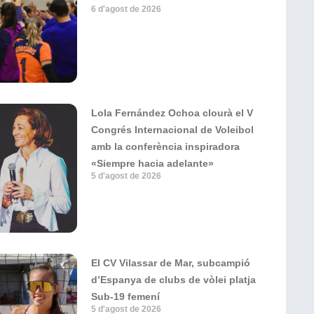
6 d'agost de 2026
Lola Fernández Ochoa clourà el V
Congrés Internacional de Voleibol
amb la conferència inspiradora
«Siempre hacia adelante»
5 d'agost de 2026
El CV Vilassar de Mar, subcampió
d’Espanya de clubs de vòlei platja
Sub-19 femení
5 d'agost de 2026