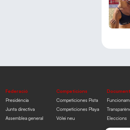
Federació
Competicions
Document
Presidència
Competiciones Pista
Funcionam
Junta directiva
Competiciones Playa
Transparèn
Assemblea general
Vólei neu
Eleccions