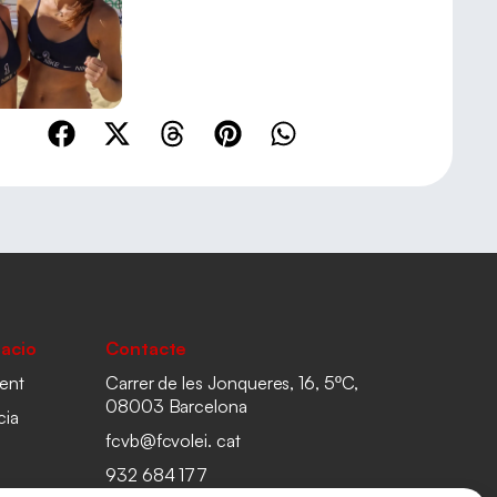
acio
Contacte
ent
Carrer de les Jonqueres, 16, 5ºC,
08003 Barcelona
cia
fcvb@fcvolei. cat
932 684 177