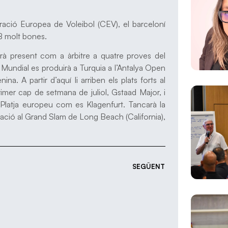
ració Europea de Voleibol (CEV), el barceloní
B molt bones.
à present com a àrbitre a quatre proves del
t Mundial es produirà a Turquia a l’Antalya Open
. A partir d’aquí li arriben els plats forts al
imer cap de setmana de juliol, Gstaad Major, i
 Platja europeu com es Klagenfurt. Tancarà la
ació al Grand Slam de Long Beach (California),
SEGÜENT