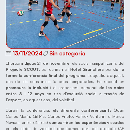
13/11/2024
Sin categoría
El pròxim
dijous 21 de novembre
, els socis i simpatitzants del
Projecte SCOUT
, es reuniran a l’
Hotel Granollers
per
dur a
terme la conferència final del programa
. L’objectiu d’aquest,
des de els seus inicis fa dues temporades, ha radicat en
promoure la inclusió
i el creixement personal
de les noies
entre 8 i 12 anys en risc d’exclusió social a través de
l’esport
, en aquest cas, del voleibol.
Durant la conferència,
els diferents conferenciants
(Joan
Carles Marín, Gil Pla, Carlos Prieto, Patrick Venturini o Marco
Neviani, entre d’altres)
compartiran les experiències viscudes
en els clubs de voleibol que formen part del projecte (AE