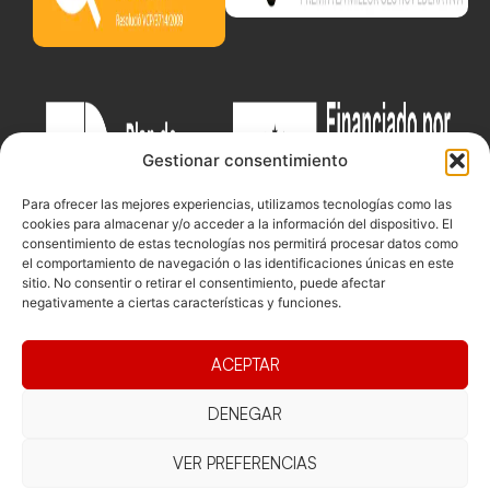
Gestionar consentimiento
Para ofrecer las mejores experiencias, utilizamos tecnologías como las
cookies para almacenar y/o acceder a la información del dispositivo. El
consentimiento de estas tecnologías nos permitirá procesar datos como
el comportamiento de navegación o las identificaciones únicas en este
sitio. No consentir o retirar el consentimiento, puede afectar
negativamente a ciertas características y funciones.
Documentacio
Contacte
Competicions
ACEPTAR
Federació
Funcionament
Carrer de les
Competiciones
Jonqueres,
Pista
DENEGAR
Presidència
Transparència
16, 5ºC,
Competiciones
Junta
Eleccions
08003
VER PREFERENCIAS
Playa
directiva
Barcelona