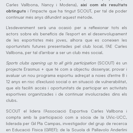
Carles Vallbona, Nancy i Modena),
així com els resultats
obtinguts
i l’impacte que ha tingut SCOUT, per tal de poder
continuar més anys difundint aquest mètode.
L’esdeveniment serà una ocasió per a reflexionar tots els
actors sobre els beneficis de l’esport en el desenvolupament
de les esportistes més joves, alhora que es coneixen les
oportunitats futures presentades pel club local, l’AE Carles
Vallbona, per tal d’arribar a ser un club més social.
Sports clubs opening up to all girls participation
(SCOUT) és un
projecte Erasmus + que té com a objectiu dissenyar, provar i
avaluar un nou programa esportiu adreçat a noies d’entre 8 i
12 anys en risc d’exclusió social o en situació de vulnerabilitat,
que els faciliti accés i oportunitats de participar en activitats
esportives organitzades i de continuar involucrades dins els
clubs.
SCOUT el lidera l’Associació Esportiva Carles Vallbona i
compta amb la participació com a sòcia de la UVic-UCC,
liderada per Gil Pla Campas, investigador del grup de recerca
en Educació Física (GREF); de la Scuola di Pallavolo Anderlini