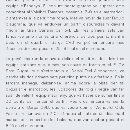
equips d’Espanya. El conjunt santcugatenc va superar amb
comoditat al Voleibol Tomares, posant el 3-0 en el marcador i
plantant-se a la penúltima ronda. Més va haver de suar l’equip
blaugrana, que va endur-se un partit disputadíssim davant
l’Hidramar Gran Canaria per 3-1. Els tres primers sets van
tancar-se amb només una diferència de dos punts, mentre
que, en el quart, el Barça CVB va prémer encara més
l’accelerador per posar el 25-18 final en el marcador.
La penúltima ronda anava a definir el destí de dos dels tres
equips catalans que, a més, van caure de forma cruel. El CV
Sant Cugat, que s’enfrontava al Depol Feel Alcobendas, va
perdre els dos primers sets per cinc punts de diferència. En la
tercera mànega, deixant-se l’ànima sobre la pista per tal
d’igualar el marcador, les jugadores de roig i negre van fer
suar de valent l’equip madrileny, que va haver de sumar fins a
30 punts per tancar el partit. Més cruel encara va ser la
derrota el Barça CVB, que va veure com el Wehostel Cide
Palma li remuntava un 2-0 i s’enduia el matx en un desempat
marcat per l’encert de les balears, que van acabar posant el
8-15 en el marcador.