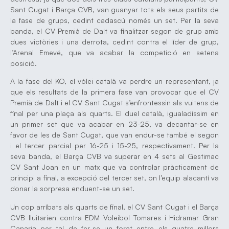
Sant Cugat i Barça CVB, van guanyar tots els seus partits de
la fase de grups, cedint cadascú només un set. Per la seva
banda, el CV Premià de Dalt va finalitzar segon de grup amb
dues victòries i una derrota, cedint contra el líder de grup,
l’Arenal Emevé, que va acabar la competició en setena
posició.
A la fase del KO, el vòlei català va perdre un representant, ja
que els resultats de la primera fase van provocar que el CV
Premià de Dalt i el CV Sant Cugat s’enfrontessin als vuitens de
final per una plaça als quarts. El duel català, igualadíssim en
un primer set que va acabar en 23-25, va decantar-se en
favor de les de Sant Cugat, que van endur-se també el segon
i el tercer parcial per 16-25 i 15-25, respectivament. Per la
seva banda, el Barça CVB va superar en 4 sets al Gestimac
CV Sant Joan en un matx que va controlar pràcticament de
principi a final, a excepció del tercer set, on l’equip alacantí va
donar la sorpresa enduent-se un set.
Un cop arríbats als quarts de final, el CV Sant Cugat i el Barça
CVB lluitarien contra EDM Voleibol Tomares i Hidramar Gran
Canaria per tal de fer-se un forat entre els quatre millors