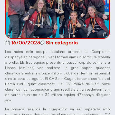
16/05/2023
Sin categoría
Les noies dels equips catalans presents al Campionat
d’Espanya en categoria juvenil tornen amb un somriure d’orella
a orella. Els tres equips presents el passat cap de setmana a
Llanes (Astúries) van realitzar un gran paper, quedant
classificats entre els onze millors clubs del territori espanyol
dins la seva categoria. El CV Sant Cugat, tercer classificat, el
Barça CVB, quart classificat, i el CV Premià de Dalt, onzè
classificat, van aconseguir grans resultats en un esdeveniment
on varen reunir-se els 32 millors equips d’Espanya d’aquest
any.
La primera fase de la competició va ser superada amb
destresa, ja que dos dels tres clubs catalans participants, CV