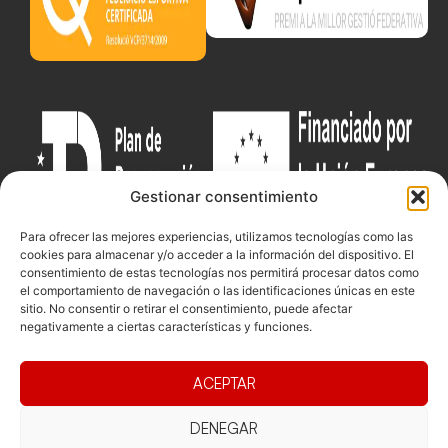
Gestionar consentimiento
Para ofrecer las mejores experiencias, utilizamos tecnologías como las
cookies para almacenar y/o acceder a la información del dispositivo. El
consentimiento de estas tecnologías nos permitirá procesar datos como
el comportamiento de navegación o las identificaciones únicas en este
sitio. No consentir o retirar el consentimiento, puede afectar
Documentacio
Contacte
Competicions
negativamente a ciertas características y funciones.
Federació
Funcionament
Carrer de les
Competiciones
Jonqueres,
Pista
Presidència
Transparència
ACEPTAR
16, 5ºC,
Competiciones
Junta
Eleccions
08003
Playa
directiva
Barcelona
DENEGAR