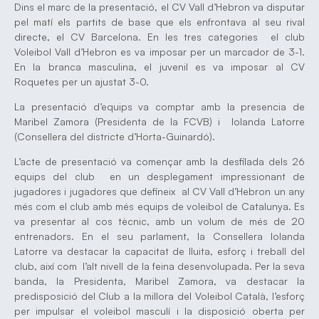
Dins el marc de la presentació, el CV Vall d’Hebron va disputar
pel matí els partits de base que els enfrontava al seu rival
directe, el CV Barcelona. En les tres categories el club
Voleibol Vall d’Hebron es va imposar per un marcador de 3-1.
En la branca masculina, el juvenil es va imposar al CV
Roquetes per un ajustat 3-0.
La presentació d’equips va comptar amb la presencia de
Maribel Zamora (Presidenta de la FCVB) i Iolanda Latorre
(Consellera del districte d’Horta-Guinardó).
L’acte de presentació va començar amb la desfilada dels 26
equips del club en un desplegament impressionant de
jugadores i jugadores que defineix al CV Vall d’Hebron un any
més com el club amb més equips de voleibol de Catalunya. Es
va presentar al cos tècnic, amb un volum de més de 20
entrenadors. En el seu parlament, la Consellera Iolanda
Latorre va destacar la capacitat de lluita, esforç i treball del
club, així com l’alt nivell de la feina desenvolupada. Per la seva
banda, la Presidenta, Maribel Zamora, va destacar la
predisposició del Club a la millora del Voleibol Català, l’esforç
per impulsar el voleibol masculí i la disposició oberta per