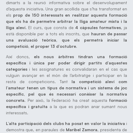
dimarts a la reunió informativa sobre el desenvolupament
d’aquesta iniciativa. Una gran acollida que s’ha transformat en
els
prop de 150 interessats en realitzar aquesta formació
que els ha de permetre arbitrar la lliga amateur mixta i la
lliga aleví.
El curs, que consta de
4 càpsules formatives
, ja
està disponible per a tots els inscrits, que
hauran de passar
una avaluació teòrica, que els permetrà iniciar la
competició, el proper 13 d’octubre
.
Així doncs,
els nous àrbitres tindran una formació
específica i única per poder dirigir partits d’aquestes
categories
i les assignatures es convalidaran en el cas que
vulguin avançar en el món de l’arbitratge i participar en la
resta de competicions. Tant
la competició aleví com
l’amateur tenen un tipus de normativa i un sistema de joc
específic, pel que és necessari conèixer la normativa
concreta.
Per això, la Federació ha creat aquesta
formació
específica i gratuïta
a la que es podran anar sumant nous
interessats.
L’alta participació dels clubs ha posat en valor la iniciativa
i
demostra que, en paraules de
Maribel Zamora
, presidenta de