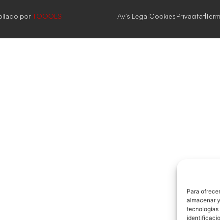
ollado por
TOOOLS
Avís Legal
Cookies
Privacitat
Term
Para ofrecer
almacenar y/
tecnologías
identificaci