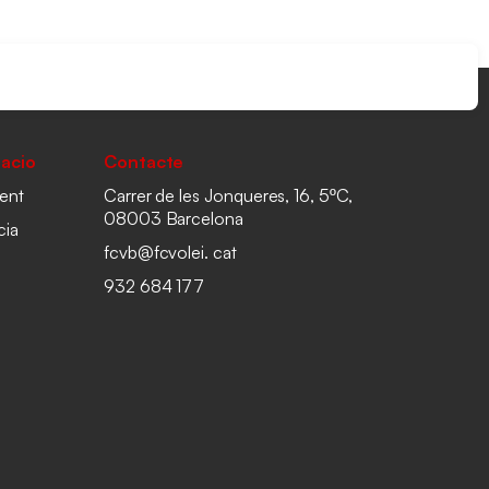
acio
Contacte
ent
Carrer de les Jonqueres, 16, 5ºC,
08003 Barcelona
cia
fcvb@fcvolei. cat
932 684 177