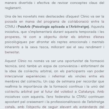
manera divertida i efectiva de revisar conceptes claus del
reglament.
Una de les novetats més destacades d’aquest Clinic va ser la
posada en marxa del programa de col·laboració entre la
CTARJ i
PsicArb (Psicologia aplicada a l’Arbitratge)
. Aquesta
iniciativa, que s’implementarà durant aquesta temporada i les
properes, té com a objectiu dotar els àrbitres d’eines
psicològiques per afrontar els reptes emocionals i mentals
inherents a la seva tasca, millorant així el seu rendiment i
benestar.
Aquest Clinic no només va ser una oportunitat de formació
tècnica, sinó també un espai de convivència i enfortiment de
la idea de col·lectiu arbitral, on els participants van poder
intercanviar experiències i refermar els vincles entre els
membres del col·lectiu. Un cap de setmana per recordar que
reafirma la importància de la formació contínua i la unió del
col·lectiu arbitral per al futur del voleibol a Catalunya. Amb
iniciatives com aquesta, l’ens federatiui la CTARJ continuen
apostant pel creixement i la professionalització de l’arbitratge
català, amb l’objectiu de seguir elevant els estàndards del