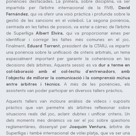
ponències destacades. La primera, sobre disciplina, va ser
impartida per l’àrbitre internacional de la FIVB,
David
Fernández
, qui va oferir una visió pràctica i profunda sobre la
gestió de les sancions en el voleibol. La segona ponència,
centrada en les faltes de posició, va estar a càrrec de l’àrbitre
de Superlliga
Albert Elvira
, qui va proporcionar eines per
identificar i corregir les faltes més comunes en el joc.
Finalment,
Eduard Torrent
, president de la CTARJ, va impartir
una ponència sobre la unificació de criteris arbitrals, un tema
especialment important per garantir la coherència en les
decisions dels àrbitres. Aquesta sessió es va
dur a terme en
col·laboració amb el col·lectiu d’entrenadors, amb
l’objectiu de millorar la comunicació i la comprensió mútua
entre àrbitres i tècnics
. A més de les ponències, els
assistents van poder participar en diversos tallers pràctics.
Aquests tallers van incloure anàlisis de vídeos i supòsits
pràctics que van permetre als àrbitres reflexionar sobre
situacions reals del joc, aclarir dubtes i unificar criteris. Un
dels moments més dinàmics va ser el joc sobre qüestions
reglamentàries, dissenyat per
Joaquim Ventura
, àrbitre de
Superlliga i també internacional de vòlei platja, que va ser una