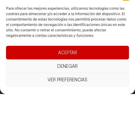
Para ofrecer las mejores experiencias, utilizamos tecnologías como las
cookies para almacenar y/o acceder a la información del dispositivo. El
consentimiento de estas tecnologías nos permitirá procesar datos como
el comportamiento de navegación o las identificaciones únicas en este
sitio. No consentir o retirar el consentimiento, puede afectar
negativamente a ciertas características y funciones.
ACEPTAR
Documentacio
Contacte
Competicions
DENEGAR
Federació
Funcionament
Carrer de les
Competiciones
Jonqueres,
Pista
VER PREFERENCIAS
Presidència
Transparència
16, 5ºC,
Competiciones
Junta
Eleccions
08003
Playa
directiva
Barcelona
Vólei neu
Assemblea
fcvb@fcvolei.
general
cat
932 684 177