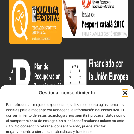
Gestionar consentimiento
Para ofrecer las mejores experiencias, utilizamos tecnologías como las
cookies para almacenar y/o acceder a la información del dispositivo. El
Documentacio
Contacte
Competicions
consentimiento de estas tecnologías nos permitirá procesar datos como
el comportamiento de navegación o las identificaciones únicas en este
Federació
Funcionament
Carrer de les
Competiciones
sitio. No consentir o retirar el consentimiento, puede afectar
Jonqueres,
Pista
Presidència
Transparència
negativamente a ciertas características y funciones.