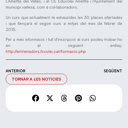
L’Ametlla del Vallès, i al CE Eduvolei Ametlla i l’Ajuntament del
municipi vallesà, com a col·laboradors.
Un curs que actualment té exhaurides les 30 places ofertades
i que llençarà el segon curs a mitjas del mes de febrer de
2015.
Per a més informació i full d’inscripció al curs podeu trobar-ho
en el següent enllaç:
http://entrenadors.fcvolei.cat/formacio.php
ANTERIOR
SEGÜENT
TORNAR A LES NOTÍCIES