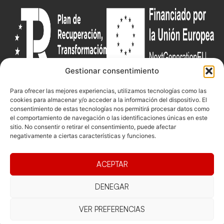
Gestionar consentimiento
Documentacio
Contacte
Competicions
Para ofrecer las mejores experiencias, utilizamos tecnologías como las
cookies para almacenar y/o acceder a la información del dispositivo. El
Federació
Funcionament
Carrer de les
Competiciones
consentimiento de estas tecnologías nos permitirá procesar datos como
Jonqueres,
Pista
el comportamiento de navegación o las identificaciones únicas en este
Presidència
Transparència
16, 5ºC,
sitio. No consentir o retirar el consentimiento, puede afectar
Competiciones
negativamente a ciertas características y funciones.
Junta
Eleccions
08003
Playa
directiva
Barcelona
Vólei neu
Assemblea
ACEPTAR
fcvb@fcvolei.
general
cat
DENEGAR
932 684 177
VER PREFERENCIAS
Avís Legal
Cookies
Privacitat
Termes i condicions