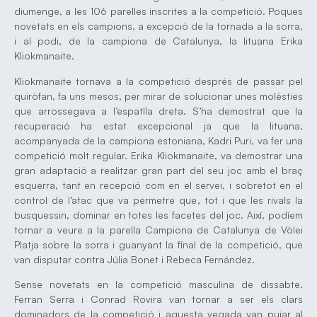
diumenge, a les 106 parelles inscrites a la competició. Poques
novetats en els campions, a excepció de la tornada a la sorra,
i al podi, de la campiona de Catalunya, la lituana Erika
Kliokmanaite.
Kliokmanaite tornava a la competició després de passar pel
quiròfan, fa uns mesos, per mirar de solucionar unes molèsties
que arrossegava a l’espatlla dreta. S’ha demostrat que la
recuperació ha estat excepcional ja que la lituana,
acompanyada de la campiona estoniana, Kadri Puri, va fer una
competició molt regular. Erika Kliokmanaite, va demostrar una
gran adaptació a realitzar gran part del seu joc amb el braç
esquerra, tant en recepció com en el servei, i sobretot en el
control de l’atac que va permetre que, tot i que les rivals la
busquessin, dominar en totes les facetes del joc. Així, podíem
tornar a veure a la parella Campiona de Catalunya de Vòlei
Platja sobre la sorra i guanyant la final de la competició, que
van disputar contra Júlia Bonet i Rebeca Fernández.
Sense novetats en la competició masculina de dissabte.
Ferran Serra i Conrad Rovira van tornar a ser els clars
dominadors de la competició i aquesta vegada van pujar al