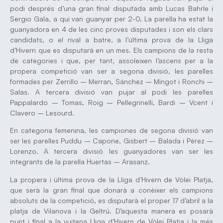
podi després d’una gran final disputada amb Lucas Bahrle i
Sergio Gala, a qui van guanyar per 2-0. La parella ha estat la
guanyadora en 4 de les cinc proves disputades i son els clars
candidats, o el rival a batre, a l’última prova de la Lliga
d’Hivern que es disputarà en un mes. Els campions de la resta
de categories i que, per tant, assoleixen l’ascens per a la
propera competició van ser a segona divisió, les parelles
formades per Zerrillo – Merran, Sánchez – Mingot i Ronchi –
Salas. A tercera divisió van pujar al podi les parelles
Pappalardo – Tomas, Roig – Pellegrinelli, Bardi – Vcent i
Clavero – Lesourd.
En categoria femenina, les campiones de segona divisió van
ser les parelles Puddu – Capone, Gisbert – Balada i Pérez –
Lorenzo. A tercera divisió les guanyadores van ser les
integrants de la parella Huertas – Arasanz.
La propera i última prova de la Lliga d’Hivern de Vòlei Platja,
que serà la gran final que donarà a conèixer els campions
absoluts de la competició, es disputarà el proper 17 d’abril a la
platja de Vilanova i la Geltrú. D’aquesta manera es posarà
punt i final a la vuitena Lliga d’Hivern de Vòlei Platja i la més