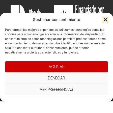
Gestionar consentimiento
Para ofrecer las mejores experiencias, utilizamos tecnologías como las
cookies para almacenar y/o acceder a la información del dispositivo. El
consentimiento de estas tecnologías nos permitirá procesar datos como
el comportamiento de navegación o las identificaciones únicas en este
sitio. No consentir o retirar el consentimiento, puede afectar
negativamente a ciertas características y funciones.
Documentacio
Contacte
Competicions
ACEPTAR
Federació
Funcionament
Carrer de les
Competiciones
Jonqueres,
Pista
Presidència
Transparència
DENEGAR
16, 5ºC,
Competiciones
Junta
Eleccions
08003
Playa
VER PREFERENCIAS
directiva
Barcelona
Vólei neu
Assemblea
fcvb@fcvolei.
general
cat
932 684 177