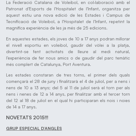
La Federació Catalana de Voleibol, en col·laboració amb el
Patronat d’Esports de l’Hospitalet de l’Infant, organitza per
aquest estiu una nova edició de les Estades i Campus de
Tecnificació de Voleibol, a l’Hospitalet de l’Infant, repetint la
magnifica experiència de les ja més de 25 edicions.
En aquestes estades, els joves de 10 a 17 anys podran millorar
el nivell esportiu en voleibol, gaudir del vòlei a la platja,
divertint-se fent activitats de lleure al medi natural,
l’experiència de fer nous amics o de gaudir del parc temàtic
més complert de Catalunya, Port Aventura.
Les estades constaran de tres torns, el primer dels quals
començarà el 28 de juny i finalitzarà el 4 de juliol, per a nens i
nens de 10 a 13 anys; del 5 al 11 de juliol serà el torn per als
nens i nenes de 12 a 14 anys, per finalitzar amb el tercer torn
del 12 al 18 de juliol en el qual hi participaran els nois i noies
de 14 a 17 anys.
NOVETATS 2015!!!
GRUP ESPECIAL D’ANGLÈS