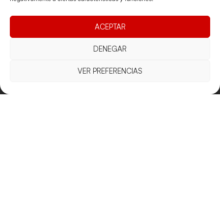
ACEPTAR
DENEGAR
Documentacio
Contacte
Competicions
VER PREFERENCIAS
Federació
Funcionament
Carrer de les
Competiciones
Jonqueres,
Pista
Presidència
Transparència
16, 5ºC,
Competiciones
Junta
Eleccions
08003
Playa
directiva
Barcelona
Vólei neu
Assemblea
fcvb@fcvolei.
general
cat
932 684 177
Avís Legal
Cookies
Privacitat
Termes i condicions
Declaració d'accessibilitat