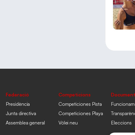
Federació
Competicions
Document
Presidència
Competiciones Pista
Funcionam
Junta directiva
Competiciones Playa
Transparèn
Assemblea general
Vólei neu
Eleccions