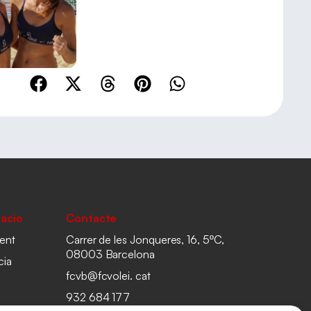
acio
Contacte
ent
Carrer de les Jonqueres, 16, 5ºC,
08003 Barcelona
cia
fcvb@fcvolei. cat
932 684 177