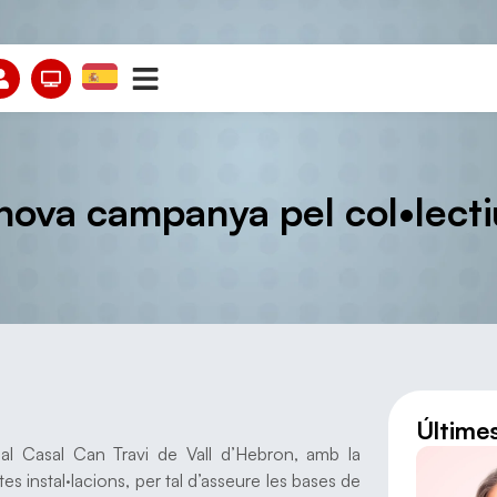
ova campanya pel col•lectiu 
Últime
t al Casal Can Travi de Vall d’Hebron, amb la
es instal·lacions, per tal d’asseure les bases de