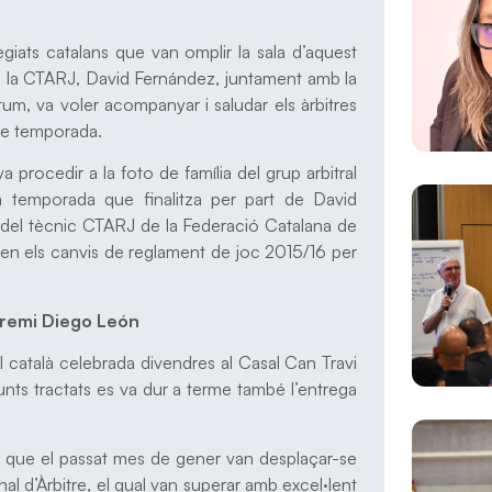
iats catalans que van omplir la sala d’aquest
de la CTARJ, David Fernández, juntament amb la
m, va voler acompanyar i saludar els àrbitres
ere temporada.
 procedir a la foto de família del grup arbitral
a temporada que finalitza per part de David
 del tècnic CTARJ de la Federació Catalana de
en els canvis de reglament de joc 2015/16 per
Premi Diego León
al català celebrada divendres al Casal Can Travi
unts tractats es va dur a terme també l’entrega
ns que el passat mes de gener van desplaçar-se
onal d’Àrbitre, el qual van superar amb excel·lent