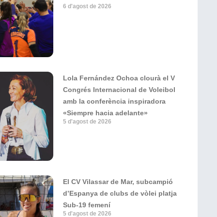
6 d'agost de 2026
Lola Fernández Ochoa clourà el V
Congrés Internacional de Voleibol
amb la conferència inspiradora
«Siempre hacia adelante»
5 d'agost de 2026
El CV Vilassar de Mar, subcampió
d’Espanya de clubs de vòlei platja
Sub-19 femení
5 d'agost de 2026