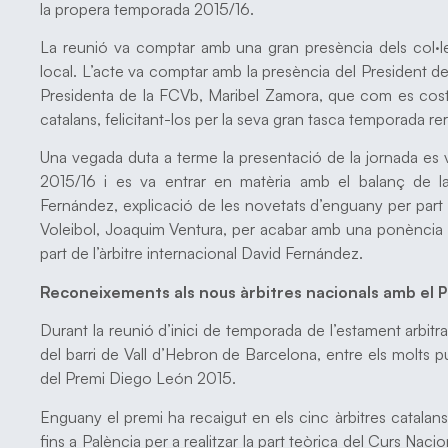
la propera temporada 2015/16.
La reunió va comptar amb una gran presència dels col·leg
local. L’acte va comptar amb la presència del President 
Presidenta de la FCVb, Maribel Zamora, que com es costu
catalans, felicitant-los per la seva gran tasca temporada r
Una vegada duta a terme la presentació de la jornada es va
2015/16 i es va entrar en matèria amb el balanç de l
Fernández, explicació de les novetats d’enguany per part
Voleibol, Joaquim Ventura, per acabar amb una ponència 
part de l’àrbitre internacional David Fernández.
Reconeixements als nous àrbitres nacionals amb el 
Durant la reunió d’inici de temporada de l’estament arbitr
del barri de Vall d’Hebron de Barcelona, entre els molts p
del Premi Diego León 2015.
Enguany el premi ha recaigut en els cinc àrbitres catala
fins a Palència per a realitzar la part teòrica del Curs Naci