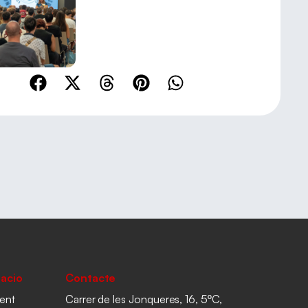
acio
Contacte
ent
Carrer de les Jonqueres, 16, 5ºC,