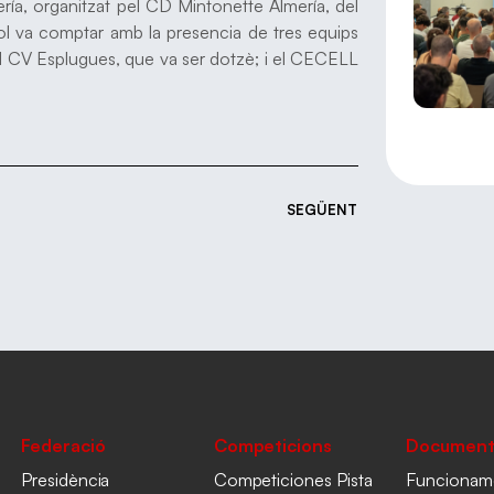
ía, organitzat pel CD Mintonette Almería, del
ol va comptar amb la presencia de tres equips
l CV Esplugues, que va ser dotzè; i el CECELL
SEGÜENT
Federació
Competicions
Document
Presidència
Competiciones Pista
Funcionam