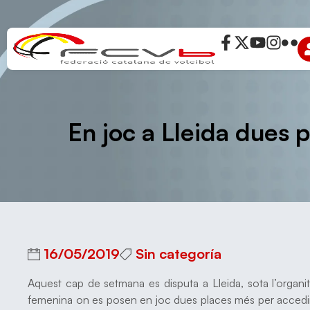
En joc a Lleida dues
16/05/2019
Sin categoría
Aquest cap de setmana es disputa a Lleida, sota l’organi
femenina on es posen en joc dues places més per accedir