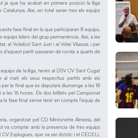
ol ja que ha acabat en primera posició la lliga
 Catalunya. Així, en total seran tres els equips
esta fase final en la que participaran 8 equips,
os equips líders del grup permanència. Així, a les
t, el Voleibol Sant Just i el Vòlei Vilassar, i per
rs d’aquest partit passaran de ronda a quarts de
or equips de la lliga, tenim al DSV CV Sant Cugat
 al matí els seus respectius partits amb els
 per la final que es disputarà diumenge a les 18
i a les 16 hores. Els dos bitllets pel Campionat
a la fase final sense tenir en compte l’equip de
ía, organitzat pel CD Mintonette Almería, del
ol va comptar amb la presencia de tres equips
l CV Esplugues, que va ser dotzè; i el CECELL