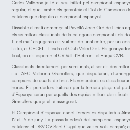
Carles Vallbona ja té el seu bitllet pel campionat espany
regular, el que també els garanteix el títol de Campions de
catalans que disputin el campionat espanyol.
Dissabte al matí comença al Pavelló Joan Oró de Lleida aqu
els sis millors classificats de la categoria campionat i els d
11 del matí es jugaran els vuitens de final entre, per un costa
l’altra, el CECELL Lleida i el Club Vòlei Olot. Els guanyado
final, on els esperen el CV Vall d’Hebron i el Barça CVB.
Classificats directament per semifinals, al ser els dos mill
i a l’AEC Vallbona Granollers, que disputaran, diumenge
campions de quarts de final. Els vencedors es classificaran
hores. Els perdedors lluitaran per la tercera plaça del pod
d’Espanya seran per aquells dos equips millors classificats 
Granollers que ja el té assegurat.
El Campionat d’Espanya cadet femení es disputarà a Almer
12 al 16 de juny. La passada edició del campionat espany
catalans: el DSV CV Sant Cugat que va ser sots campió; e