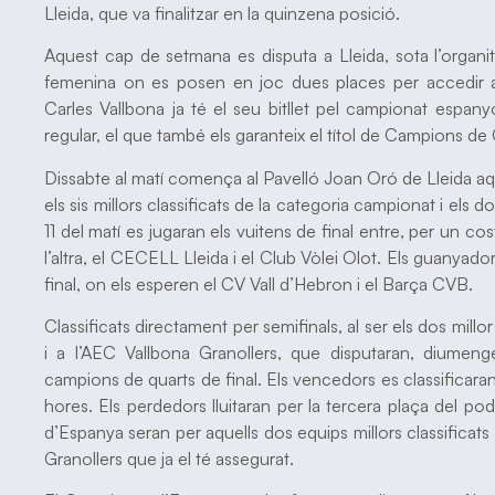
Lleida, que va finalitzar en la quinzena posició.
Aquest cap de setmana es disputa a Lleida, sota l’organi
femenina on es posen en joc dues places per accedir a
Carles Vallbona ja té el seu bitllet pel campionat espany
regular, el que també els garanteix el títol de Campions de
Dissabte al matí comença al Pavelló Joan Oró de Lleida aqu
els sis millors classificats de la categoria campionat i els d
11 del matí es jugaran els vuitens de final entre, per un costa
l’altra, el CECELL Lleida i el Club Vòlei Olot. Els guanyado
final, on els esperen el CV Vall d’Hebron i el Barça CVB.
Classificats directament per semifinals, al ser els dos mill
i a l’AEC Vallbona Granollers, que disputaran, diumenge
campions de quarts de final. Els vencedors es classificaran
hores. Els perdedors lluitaran per la tercera plaça del pod
d’Espanya seran per aquells dos equips millors classificats 
Granollers que ja el té assegurat.