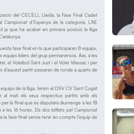
tzació del CECELL Lleida, la Fase Final Cadet
l Campionat d’Espanya de la categoria. L’AE
ol ja que ha acabat en primera posició la lliga
 Catalunya.
esta fase final en la que participaran 8 equips,
os equips líders del grup permanència. Així, a les
t, el Voleibol Sant Just i el Vòlei Vilassar, i per
rs d’aquest partit passaran de ronda a quarts de
or equips de la lliga, tenim al DSV CV Sant Cugat
 al matí els seus respectius partits amb els
 per la final que es disputarà diumenge a les 18
i a les 16 hores. Els dos bitllets pel Campionat
a la fase final sense tenir en compte l’equip de