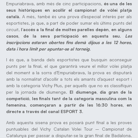
Empuriabrava, amb més de cinc participacions,
és una de les
seus històriques en acollir el campionat de vòlei platja
català
. A més, també és una prova d’especial interès per als
esportistes, ja que, a part de poder sumar els últims punts del
circuit,
l’accés a la final de moltes parelles depèn, en alguns
casos, de la seva participació en aquesta seu
.
Les
inscripcions estaran obertes fins demà dijous a les 12 hores,
data i hora límit per apuntar-se al torneig
.
I és que, a banda dels esportistes que busquin aconseguir
punts per la final, el que garantirà veure el millor vòlei platja
del moment a la sorra d’Empuriabrava, la prova es disputarà
amb la normalitat d’acollir a tots els amants d’aquest esport i
amb la categoria Vichy Plus, per aquells que no es classifiquin
per la jornada de diumenge.
El diumenge, dia gran de la
competició, les finals tant de la categoria masculina com la
femenina, començaran a partir de les 16:30 hores, en
directe a través del canal ESPORT 3
.
Amb aquesta sisena prova es posarà punt final a les proves
puntuables del Vichy Catalan Volei Tour – Campionat de
Catalunya per passar a disputar-se la gran final de Badalona.