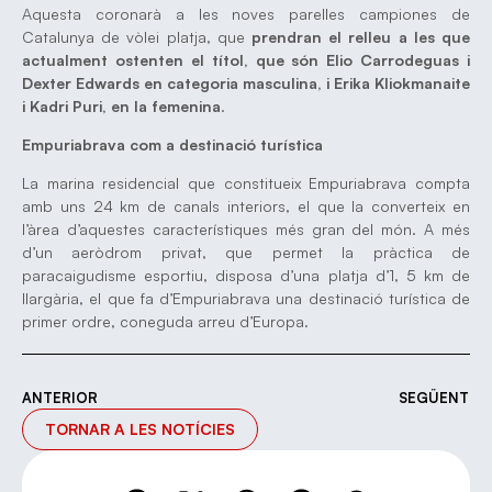
Aquesta coronarà a les noves parelles campiones de
Catalunya de vòlei platja, que
prendran el relleu a les que
actualment ostenten el títol, que són Elio Carrodeguas i
Dexter Edwards en categoria masculina, i Erika Kliokmanaite
i Kadri Puri, en la femenina
.
Empuriabrava com a destinació turística
La marina residencial que constitueix Empuriabrava compta
amb uns 24 km de canals interiors, el que la converteix en
l’àrea d’aquestes característiques més gran del món. A més
d’un aeròdrom privat, que permet la pràctica de
paracaigudisme esportiu, disposa d’una platja d’1, 5 km de
llargària, el que fa d’Empuriabrava una destinació turística de
primer ordre, coneguda arreu d’Europa.
ANTERIOR
SEGÜENT
TORNAR A LES NOTÍCIES