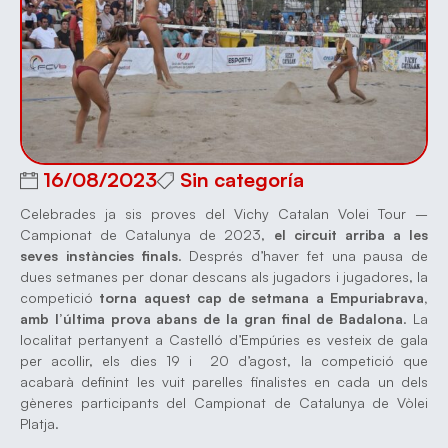
16/08/2023
Sin categoría
Celebrades ja sis proves del Vichy Catalan Volei Tour –
Campionat de Catalunya de 2023,
el circuit arriba a les
seves instàncies finals
. Després d’haver fet una pausa de
dues setmanes per donar descans als jugadors i jugadores, la
competició
torna aquest cap de setmana a Empuriabrava,
amb l’última prova abans de la gran final de Badalona
. La
localitat pertanyent a Castelló d’Empúries es vesteix de gala
per acollir, els dies 19 i 20 d’agost, la competició que
acabarà definint les vuit parelles finalistes en cada un dels
gèneres participants del Campionat de Catalunya de Vòlei
Platja.