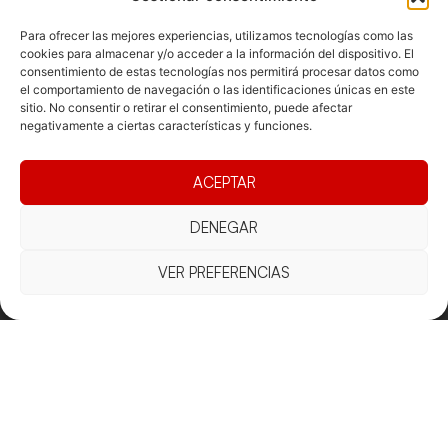
Para ofrecer las mejores experiencias, utilizamos tecnologías como las
cookies para almacenar y/o acceder a la información del dispositivo. El
consentimiento de estas tecnologías nos permitirá procesar datos como
Documentacio
Contacte
Competicions
el comportamiento de navegación o las identificaciones únicas en este
sitio. No consentir o retirar el consentimiento, puede afectar
Federació
Funcionament
Carrer de les
Competiciones
negativamente a ciertas características y funciones.
Jonqueres,
Pista
Presidència
Transparència
16, 5ºC,
Competiciones
Junta
Eleccions
08003
ACEPTAR
Playa
directiva
Barcelona
Vólei neu
Assemblea
DENEGAR
fcvb@fcvolei.
general
cat
VER PREFERENCIAS
932 684 177
Avís Legal
Cookies
Privacitat
Termes i condicions
Declaració d'accessibilitat
Copyright © 2025 Federació Catalana de Voleibol |