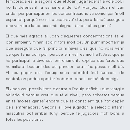
temporada és la segona que el Joan juga federat a voleibol, i
ho fa defensant la samarreta del CV Monjos. Quan el van
cridar per participar en les concentracions va començar ‘molt
espantat perquè no m’ho esperava’ diu, però també assegura
que va rebre la noticia amb alegria i ‘amb moltes ganes’.
El que més agrada al Joan d’aquestes concentracions és ‘el
bon ambient, m’han acollit tots molt bé’. Un punt important ja
que assegura que ‘al principi hi havia dies que no volia venir
perquè tenia com por perquè el nivell és molt alt’. Ara, que ja
ha participat a diversos entrenaments explica que ‘crec que
he millorat bastant des del principi i ara m’ho passo molt bé’.
El seu paper dins l’equip seria sobretot fent funcions de
central, on podria aportar ‘sobretot atac i també bloqueig’.
El Joan veu possibilitats d’entrar a l’equip definitiu que viatgi a
Valladolid perquè creu que té el nivell, però sobretot perquè
en té ‘moltes ganes’ encara que és conscient que ‘tot depèn
dels entrenadors’. Segons el jove jugador la selecció infantil
masculina pot arribar lluny ‘perquè té jugadors molt bons a
totes les posicions’.