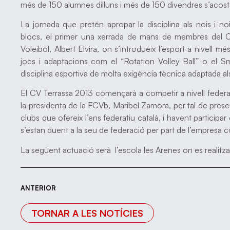
més de 150 alumnes dilluns i més de 150 divendres s’acostar
La jornada que pretén apropar la disciplina als nois i n
blocs, el primer una xerrada de mans de membres del Clu
Voleibol, Albert Elvira, on s’introdueix l’esport a nivell mé
jocs i adaptacions com el “Rotation Volley Ball” o el Sm
disciplina esportiva de molta exigència tècnica adaptada al
El CV Terrassa 2013 començarà a competir a nivell federa
la presidenta de la FCVb, Maribel Zamora, per tal de presen
clubs que ofereix l’ens federatiu català, i havent participa
s’estan duent a la seu de federació per part de l’empresa c
La següent actuació serà l’escola les Arenes on es realitza
ANTERIOR
TORNAR A LES NOTÍCIES