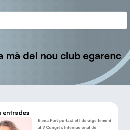
 la mà del nou club egarenc
s entrades
Elena Fort portarà el lideratge femení
al V Congrés Internacional de