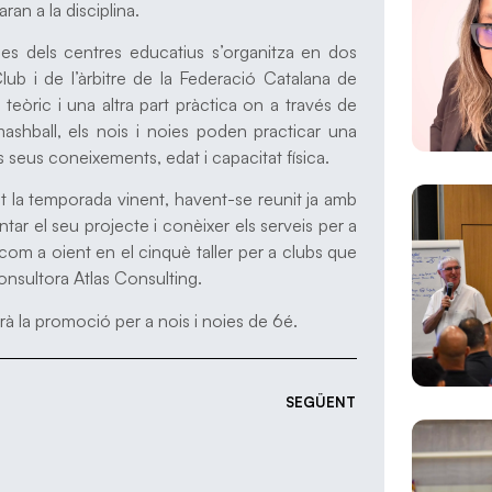
an a la disciplina.
oies dels centres educatius s’organitza en dos
b i de l’àrbitre de la Federació Catalana de
s teòric i una altra part pràctica on a través de
ashball, els nois i noies poden practicar una
s seus coneixements, edat i capacitat física.
t la temporada vinent, havent-se reunit ja amb
tar el seu projecte i conèixer els serveis per a
r com a oient en el cinquè taller per a clubs que
onsultora Atlas Consulting.
rà la promoció per a nois i noies de 6é.
SEGÜENT