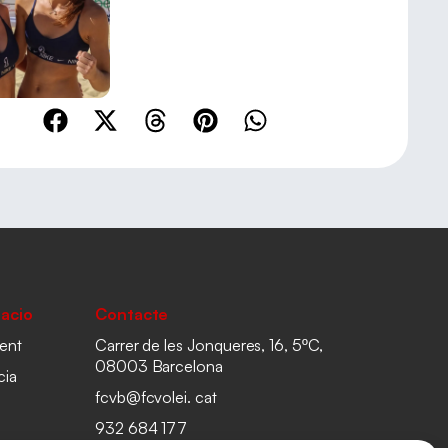
acio
Contacte
ent
Carrer de les Jonqueres, 16, 5ºC,
08003 Barcelona
cia
fcvb@fcvolei. cat
932 684 177