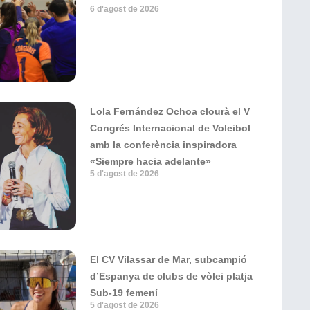
6 d'agost de 2026
Lola Fernández Ochoa clourà el V
Congrés Internacional de Voleibol
amb la conferència inspiradora
«Siempre hacia adelante»
5 d'agost de 2026
El CV Vilassar de Mar, subcampió
d’Espanya de clubs de vòlei platja
Sub-19 femení
5 d'agost de 2026