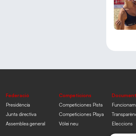
Federació
Competicions
Document
Presidència
Competiciones Pista
Funcionam
Junta directiva
Competiciones Playa
Transparèn
Assemblea general
Vólei neu
Eleccions