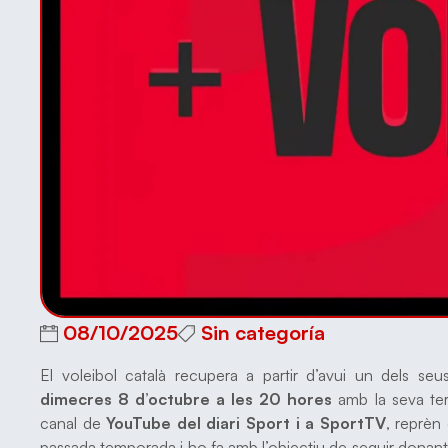
08/10/2025
Sin categoría
El voleibol català recupera a partir d’avui un dels se
dimecres 8 d’octubre a les 20 hores
amb la seva ter
canal de
YouTube del diari Sport i a SportTV
, reprèn
passada temporada i ho fa amb l’objectiu de seguir donan