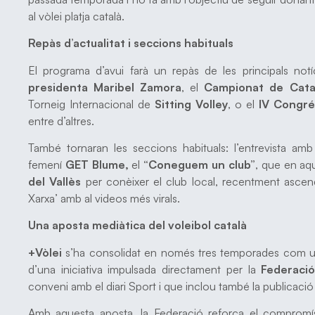
al vòlei platja català.
Repàs d’actualitat i seccions habituals
El programa d’avui farà un repàs de les principals not
presidenta Maribel Zamora
, el
Campionat de Catal
Torneig Internacional de
Sitting Volley
, o el
IV Congré
entre d’altres.
També tornaran les seccions habituals: l’entrevista am
femení
GET Blume,
el
“Coneguem un club”
, que en aq
del Vallès
per conèixer el club local, recentment ascen
Xarxa’ amb al videos més virals.
Una aposta mediàtica del voleibol català
+Vòlei
s’ha consolidat en només tres temporades com un 
d’una iniciativa impulsada directament per la
Federació
conveni amb el diari Sport i que inclou també la publicació
Amb aquesta aposta, la Federació reforça el comprom