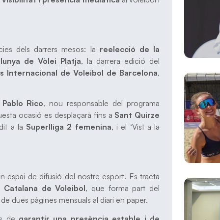
ícies dels darrers mesos: la
reelecció de la
unya de Vòlei Platja
, la darrera edició del
s Internacional de Voleibol de Barcelona
,
b
Pablo Rico
, nou responsable del programa
uesta ocasió es desplaçarà fins a
Sant Quirze
dit a la
Superlliga 2 femenina
, i el ‘Vist a la
espai de difusió del nostre esport. Es tracta
 Catalana de Voleibol
, que forma part del
 de dues pàgines mensuals al diari en paper.
ís de
garantir una presència estable i de