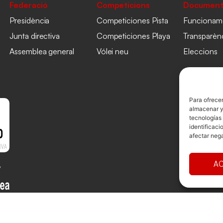
Federació
Competicions
Document
Presidència
Competiciones Pista
Funcionam
Junta directiva
Competiciones Playa
Transparèn
Assemblea general
Vólei neu
Eleccions
Para ofrecer
almacenar y/
tecnologías
identificaci
afectar nega
AC
ollado por
TOOOLS
Avís Legal
Cookies
Privacitat
Term