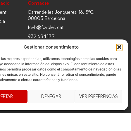
acio
Contacte
ent
Carrer de les Jonqueres, 16, 5ºC,
08003 Barcelona
cia
fcvb@fcvolei. cat
932 684 177
Gestionar consentimiento
 las mejores experiencias, utilizamos tecnologías como las cookies para
o acceder a la información del dispositivo. El consentimiento de estas
 nos permitirá procesar datos como el comportamiento de navegación o las
ones únicas en este sitio. No consentir o retirar el consentimiento, puede
tivamente a ciertas características y funciones.
EPTAR
DENEGAR
VER PREFERENCIAS
es i condicions
Declaració d'accessibilitat