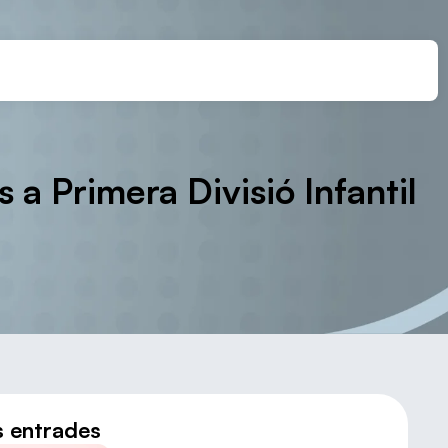
 a Primera Divisió Infantil
s entrades