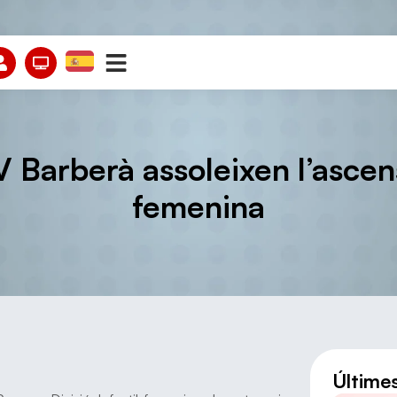
CV Barberà assoleixen l’ascens
femenina
Últime