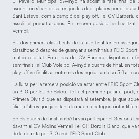
El Pavelló Municipal d’Avinyó ha acollit la fase final de
ascens on s’han posat en joc les dues places per disputar 
Sant Esteve, com a campió del play off, i el CV Barberà,
assolit el preuat ascens. En tercera posició ha finalitzat
Vermell.
Els dos primers classificats de la fase final tenien assegur
classificació després de guanyar a semifinals a l’EIC Sport 
mateix resultat. En el cas del CV Barberà, disputava la 
semifinals i al Club Voleibol Avinyó a quarts de final, en to
play off va finalitzar entre els dos equips amb un 3-1 al mar
La lluita per la tercera posició va estar entre l’EIC Sport 
un 3-0 per les de Salou. Tot i el premi de pujar al podi, 
Primera Divisió que es disputarà al setembre, ja que aqu
filials d’altres que ja estan a la màxima categoria infantil fe
En els quarts de final també hi van participar el Gestoria D
davant el CV Molins Vermell i el CH Bordils Blanc, que va fi
de la derrota per 3-0 amb l’EIC Sport Club.