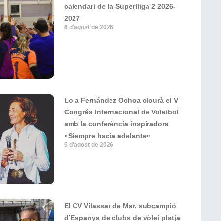
calendari de la Superlliga 2 2026-
2027
6 d'agost de 2026
Lola Fernández Ochoa clourà el V
Congrés Internacional de Voleibol
amb la conferència inspiradora
«Siempre hacia adelante»
5 d'agost de 2026
El CV Vilassar de Mar, subcampió
d’Espanya de clubs de vòlei platja