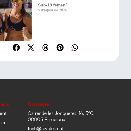
Sub-19 femení
5 d'agost de 2026
acio
Contacte
ent
Carrer de les Jonqueres, 16, 5ºC,
08003 Barcelona
cia
fcvb@fcvolei. cat