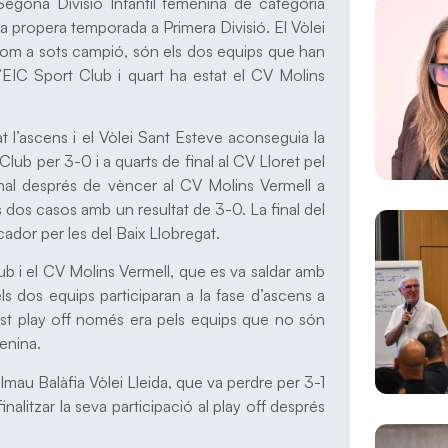
 Segona Divisió Infantil femenina de categoria
la propera temporada a Primera Divisió. El Vòlei
 com a sots campió, són els dos equips que han
 l’EIC Sport Club i quart ha estat el CV Molins
at l’ascens i el Vòlei Sant Esteve aconseguia la
Club per 3-0 i a quarts de final al CV Lloret pel
final després de vèncer al CV Molins Vermell a
ts dos casos amb un resultat de 3-0. La final del
cador per les del Baix Llobregat.
Club i el CV Molins Vermell, que es va saldar amb
els dos equips participaran a la fase d’ascens a
est play off només era pels equips que no són
menina.
almau Balàfia Vòlei Lleida, que va perdre per 3-1
nalitzar la seva participació al play off després