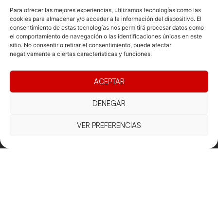
Para ofrecer las mejores experiencias, utilizamos tecnologías como las
cookies para almacenar y/o acceder a la información del dispositivo. El
consentimiento de estas tecnologías nos permitirá procesar datos como
el comportamiento de navegación o las identificaciones únicas en este
sitio. No consentir o retirar el consentimiento, puede afectar
negativamente a ciertas características y funciones.
Documentacio
Contacte
Competicions
Federació
Funcionament
Carrer de les
Competiciones
ACEPTAR
Jonqueres,
Pista
Presidència
Transparència
16, 5ºC,
DENEGAR
Competiciones
Junta
Eleccions
08003
Playa
directiva
Barcelona
VER PREFERENCIAS
Vólei neu
Assemblea
fcvb@fcvolei.
general
cat
932 684 177
Avís Legal
Cookies
Privacitat
Termes i condicions
Declaració d'accessibilitat