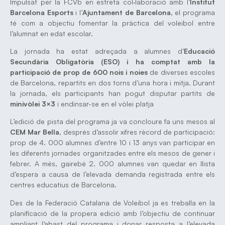
Impulsat per la FCVb en estreta col·laboració amb l’
Institut
Barcelona Esports
i l’
Ajuntament de Barcelona
, el programa
té com a objectiu fomentar la pràctica del voleibol entre
l’alumnat en edat escolar.
La jornada ha estat adreçada a alumnes d’
Educació
Secundària Obligatòria (ESO) i ha comptat amb la
participació de prop de 600 nois i noies
de diverses escoles
de Barcelona, repartits en dos torns d’una hora i mitja. Durant
la jornada, els participants han pogut disputar partits de
minivòlei
3×3
i endinsar-se en el vòlei platja
L’edició de pista del programa ja va concloure fa uns mesos al
CEM Mar Bella
, després d’assolir xifres rècord de participació:
prop de 4. 000 alumnes d’entre 10 i 13 anys van participar en
les diferents jornades organitzades entre els mesos de gener i
febrer. A més, gairebé 2. 000 alumnes van quedar en llista
d’espera a causa de l’elevada demanda registrada entre els
centres educatius de Barcelona.
Des de la Federació Catalana de Voleibol ja es treballa en la
planificació de la propera edició amb l’objectiu de continuar
ampliant l’abast del programa i donar resposta a l’elevada