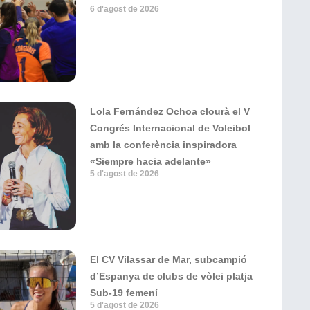
6 d'agost de 2026
Lola Fernández Ochoa clourà el V
Congrés Internacional de Voleibol
amb la conferència inspiradora
«Siempre hacia adelante»
5 d'agost de 2026
El CV Vilassar de Mar, subcampió
d’Espanya de clubs de vòlei platja
Sub-19 femení
5 d'agost de 2026