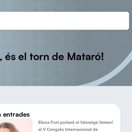
, és el torn de Mataró!
s entrades
Elena Fort portarà el lideratge femení
al V Congrés Internacional de