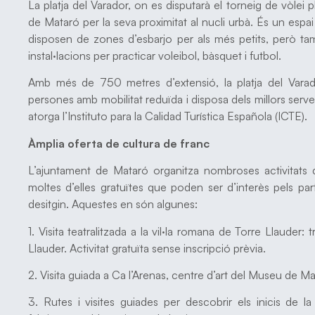
La platja del Varador, on es disputarà el torneig de vòlei
de Mataró per la seva proximitat al nucli urbà. És un espa
disposen de zones d’esbarjo per als més petits, però ta
instal·lacions per practicar voleibol, bàsquet i futbol.
Amb més de 750 metres d’extensió, la platja del Vara
persones amb mobilitat reduïda i disposa dels millors serveis
atorga l’Instituto para la Calidad Turística Española (ICTE).
Àmplia oferta de cultura de franc
L’ajuntament de Mataró organitza nombroses activitats
moltes d’elles gratuïtes que poden ser d’interès pels pa
desitgin. Aquestes en són algunes:
1. Visita teatralitzada a la vil·la romana de Torre Llauder
Llauder. Activitat gratuïta sense inscripció prèvia.
2. Visita guiada a Ca l’Arenas, centre d’art del Museu de Mat
3. Rutes i visites guiades per descobrir els inicis de la