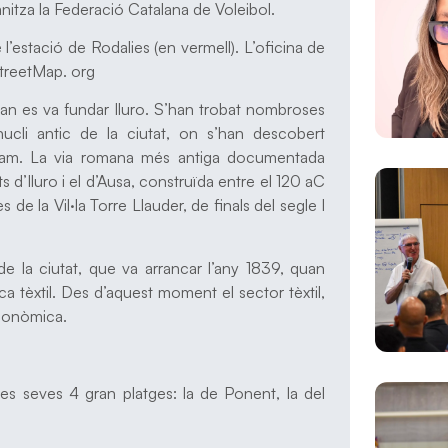
nitza la Federació Catalana de Voleibol.
 l’estació de Rodalies (en vermell). L’oficina de
treetMap. org
uan es va fundar Iluro. S’han trobat nombroses
nucli antic de la ciutat, on s’han descobert
ram. La via romana més antiga documentada
s d’Iluro i el d’Ausa, construïda entre el 120 aC
s de la Vil·la Torre Llauder, de finals del segle I
de la ciutat, que va arrancar l’any 1839, quan
ca tèxtil. Des d’aquest moment el sector tèxtil,
 econòmica.
es seves 4 gran platges: la de Ponent, la del