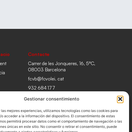
acio
Contacte
ent
Carrer de les Jonqueres, 16, 5ºC,
08003 Barcelona
cia
fcvb@fcvolei. cat
932 684 177
Gestionar consentimiento
 las mejores experiencias, utilizamos tecnologías como las cookies para
o acceder a la información del dispositivo. El consentimiento de estas
 nos permitirá procesar datos como el comportamiento de navegación o las
ones únicas en este sitio. No consentir o retirar el consentimiento, puede
tivamente a ciertas características y funciones.