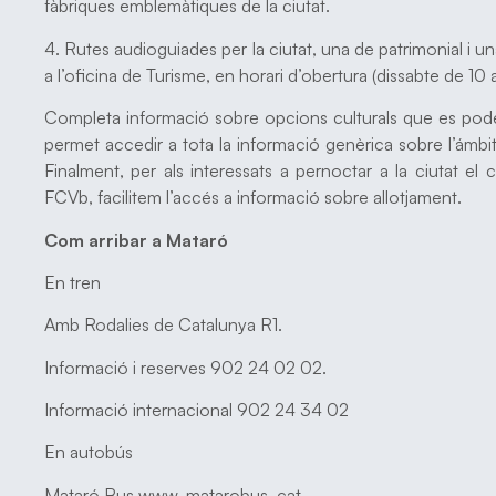
fàbriques emblemàtiques de la ciutat.
4. Rutes audioguiades per la ciutat, una de patrimonial i un
a l’oficina de Turisme, en horari d’obertura (dissabte de 10 
Completa informació sobre opcions culturals que es poden
permet accedir a tota la informació genèrica sobre l’ámbit 
Finalment, per als interessats a pernoctar a la ciutat e
FCVb, facilitem l’accés a informació sobre allotjament.
Com arribar a Mataró
En tren
Amb Rodalies de Catalunya R1.
Informació i reserves 902 24 02 02.
Informació internacional 902 24 34 02
En autobús
Mataró Bus www. matarobus. cat