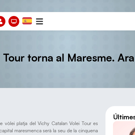
 Tour torna al Maresme. Ara
Últime
de vòlei platja del Vichy Catalan Volei Tour es
a capital maresmenca serà la seu de la cinquena