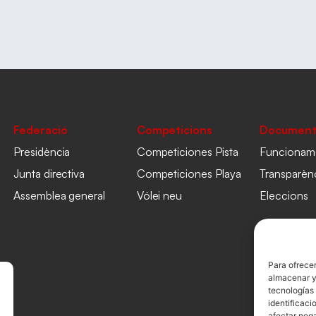
Federació
Competicions
Document
Presidència
Competiciones Pista
Funcionam
Junta directiva
Competiciones Playa
Transparèn
Assemblea general
Vólei neu
Eleccions
Para ofrecer
almacenar y/
tecnologías
identificaci
afectar nega