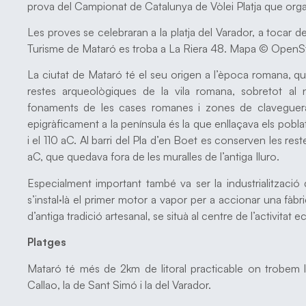
prova del Campionat de Catalunya de Vòlei Platja que orga
Les proves se celebraran a la platja del Varador, a tocar de
Turisme de Mataró es troba a La Riera 48. Mapa © OpenS
La ciutat de Mataró té el seu origen a l’època romana, q
restes arqueològiques de la vila romana, sobretot al 
fonaments de les cases romanes i zones de clavegue
epigràficament a la península és la que enllaçava els poblat
i el 110 aC. Al barri del Pla d’en Boet es conserven les reste
aC, que quedava fora de les muralles de l’antiga Iluro.
Especialment important també va ser la industrialització 
s’instal·là el primer motor a vapor per a accionar una fàbri
d’antiga tradició artesanal, se situà al centre de l’activitat
Platges
Mataró té més de 2km de litoral practicable on trobem l
Callao, la de Sant Simó i la del Varador.