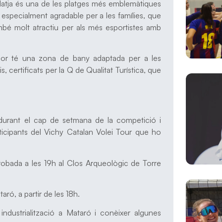
 platja és una de les platges més emblemàtiques
i especialment agradable per a les famílies, que
mbé molt atractiu per als més esportistes amb
dor té una zona de bany adaptada per a les
, certificats per la Q de Qualitat Turística, que
 durant el cap de setmana de la competició i
rticipants del Vichy Catalan Volei Tour que ho
: trobada a les 19h al Clos Arqueològic de Torre
aró, a partir de les 18h.
 industrialització a Mataró i conèixer algunes