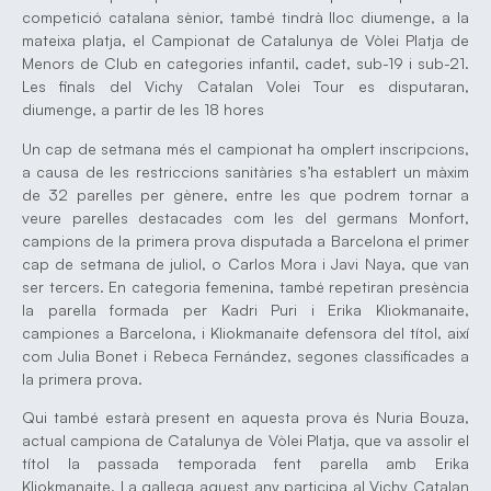
competició catalana sènior, també tindrà lloc diumenge, a la
mateixa platja, el Campionat de Catalunya de Vòlei Platja de
Menors de Club en categories infantil, cadet, sub-19 i sub-21.
Les finals del Vichy Catalan Volei Tour es disputaran,
diumenge, a partir de les 18 hores
Un cap de setmana més el campionat ha omplert inscripcions,
a causa de les restriccions sanitàries s’ha establert un màxim
de 32 parelles per gènere, entre les que podrem tornar a
veure parelles destacades com les del germans Monfort,
campions de la primera prova disputada a Barcelona el primer
cap de setmana de juliol, o Carlos Mora i Javi Naya, que van
ser tercers. En categoria femenina, també repetiran presència
la parella formada per Kadri Puri i Erika Kliokmanaite,
campiones a Barcelona, i Kliokmanaite defensora del títol, així
com Julia Bonet i Rebeca Fernández, segones classificades a
la primera prova.
Qui també estarà present en aquesta prova és Nuria Bouza,
actual campiona de Catalunya de Vòlei Platja, que va assolir el
títol la passada temporada fent parella amb Erika
Kliokmanaite. La gallega aquest any participa al Vichy Catalan