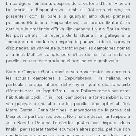
En categoria femenina, després de la victòria d’Ester Ribera i
Lia Merteki a Empuriabrava i amb el títol sota el braç es
presenten com la parella a guanyar amb dues primeres
posicions (Badalona i Empuriabrava) i un bronze (Mataró). És
cert que la presència d’Erika Kliokmanaite i Nuria Bouza obre
les possibilitats i la revenja de la lituana i la gallega a la
temporada passada on, després de guanyar totes les proves
disputades, es van veure superades per les campiones només
a la final. Molt en compte però s’han de tenir a la resta de
parelles en una temporada on el podi ha estat molt variat.
Sandra Campo i Gloria Massari van posar entre les cordes a
les actuals campiones a Empuriabrava i la italiana, en
particular, ha pujat al podi del Vichy en quatre ocasions amb
diferents parelles. Íngrid Grau i Laura Pallarès també han estat
habituals al podi i, fins i tot, campiones a Torredembarra, on
van guanyar a una altre de les parelles que opten al títol,
Marta García i Carla Martínez, guanyadores de la prova del
Masnou, a part d’altres podis. No s’ha de descartar tampoc a
Julia Bonet i Rebeca Fernández, juntes han disputat dues
finals i per separat també acumulen altres podis, pel que són
candidates a aconseguir aquesta vegada el triomf. Igual que