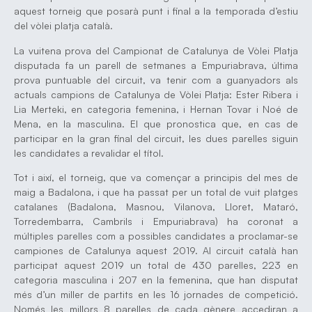
aquest torneig que posarà punt i final a la temporada d’estiu
del vòlei platja català.
La vuitena prova del Campionat de Catalunya de Vòlei Platja
disputada fa un parell de setmanes a Empuriabrava, última
prova puntuable del circuit, va tenir com a guanyadors als
actuals campions de Catalunya de Vòlei Platja: Ester Ribera i
Lia Merteki, en categoria femenina, i Hernan Tovar i Noé de
Mena, en la masculina. El que pronostica que, en cas de
participar en la gran final del circuit, les dues parelles siguin
les candidates a revalidar el títol.
Tot i així, el torneig, que va començar a principis del mes de
maig a Badalona, i que ha passat per un total de vuit platges
catalanes (Badalona, Masnou, Vilanova, Lloret, Mataró,
Torredembarra, Cambrils i Empuriabrava) ha coronat a
múltiples parelles com a possibles candidates a proclamar-se
campiones de Catalunya aquest 2019. Al circuit català han
participat aquest 2019 un total de 430 parelles, 223 en
categoria masculina i 207 en la femenina, que han disputat
més d’un miller de partits en les 16 jornades de competició.
Només les millors 8 parelles de cada gènere accediran a