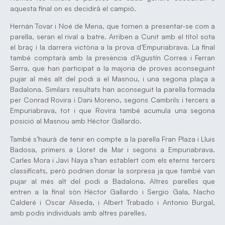
aquesta final on es decidirà el campió.
Hernán Tovar i Noé de Mena, que tornen a presentar-se com a
parella, seran el rival a batre. Arriben a Cunit amb el títol sota
el braç i la darrera victòria a la prova d’Empuriabrava. La final
també comptarà amb la presència d’Agustín Correa i Ferran
Serra, que han participat a la majoria de proves aconseguint
pujar al més alt del podi a el Masnou, i una segona plaça a
Badalona. Similars resultats han aconseguit la parella formada
per Conrad Rovira i Dani Moreno, segons Cambrils i tercers a
Empuriabrava, tot i que Rovira també acumula una segona
posició al Masnou amb Héctor Gallardo.
També s’haurà de tenir en compte a la parella Fran Plaza i Lluis
Badosa, primers a Lloret de Mar i segons a Empuriabrava.
Carles Mora i Javi Naya s’han establert com els eterns tercers
classificats, però podrien donar la sorpresa ja que també van
pujar al més alt del podi a Badalona. Altres parelles que
entren a la final són Héctor Gallardo i Sergio Gala, Nacho
Calderé i Oscar Aliseda, i Albert Trabado i Antonio Burgal,
amb podis individuals amb altres parelles.