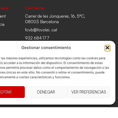
acio
Contacte
ent
Carrer de les Jonqueres, 16, 5ºC,
08003 Barcelona
cia
fcvb@fcvolei. cat
932 684 177
Gestionar consentimiento
 las mejores experiencias, utilizamos tecnologías como las cookies para
o acceder a la información del dispositivo. El consentimiento de estas
 nos permitirá procesar datos como el comportamiento de navegación o las
ones únicas en este sitio. No consentir o retirar el consentimiento, puede
tivamente a ciertas características y funciones.
EPTAR
DENEGAR
VER PREFERENCIAS