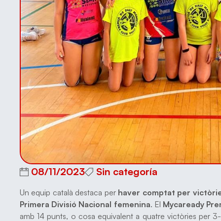
08/11/2023
Sin categoría
Un equip català destaca per
haver comptat per victòries
Primera Divisió Nacional femenina
. El
Mycaready Prem
amb 14 punts, o cosa equivalent a quatre victòries per 3