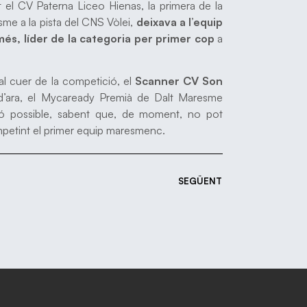
 el CV Paterna Liceo Hienas, la primera de la
me a la pista del CNS Vòlei,
deixava a l’equip
més, líder de la categoria per primer cop
a
al cuer de la competició, el
Scanner CV Son
r d’ara, el Mycaready Premià de Dalt Maresme
ació possible, sabent que, de moment, no pot
ompetint el primer equip maresmenc.
SEGÜENT