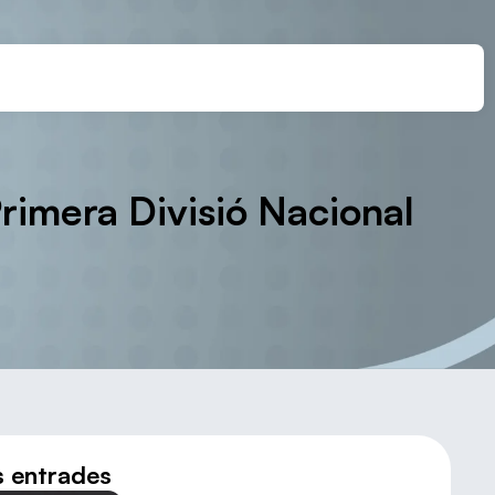
rimera Divisió Nacional
s entrades