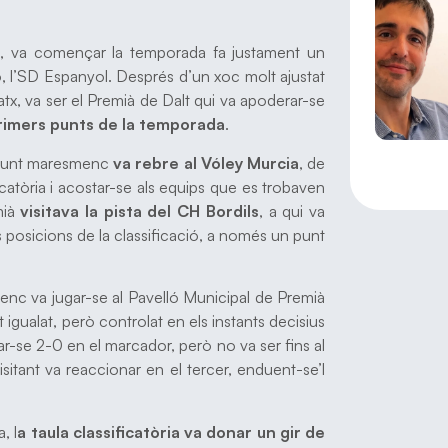
s
, va començar la temporada fa justament un
 l’SD Espanyol. Després d’un xoc molt ajustat
tx, va ser el Premià de Dalt qui va apoderar-se
primers punts de la temporada
.
onjunt maresmenc
va rebre al
Vóley Murcia
, de
ficatòria i acostar-se als equips que es trobaven
mià
visitava la pista del CH Bordils
, a qui va
es posicions de la classificació, a només un punt
enc va jugar-se al Pavelló Municipal de Premià
it igualat, però controlat en els instants decisius
r-se 2-0 en el marcador, però no va ser fins al
isitant va reaccionar en el tercer, enduent-se’l
, l
a taula classificatòria va donar un gir de