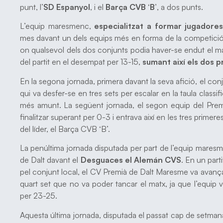
punt, l’
SD Espanyol
, i el
Barça CVB ‘B’
, a dos punts.
L’equip maresmenc,
especialitzat a formar jugadore
mes davant un dels equips més en forma de la competició,
on qualsevol dels dos conjunts podia haver-se endut el ma
del partit en el desempat per 13-15,
sumant així els dos 
En la segona jornada, primera davant la seva afició, el c
qui va desfer-se en tres sets per escalar en la taula classi
més amunt. La següent jornada, el segon equip del Pre
finalitzar superant per 0-3 i entrava així en les tres primer
del líder, el Barça CVB ‘B’.
La penúltima jornada disputada per part de l’equip maresm
de Dalt davant el
Desguaces el Alemán CVS
. En un part
pel conjunt local, el CV Premià de Dalt Maresme va avança
quart set que no va poder tancar el matx, ja que l’equip v
per 23-25.
Aquesta última jornada, disputada el passat cap de setmana