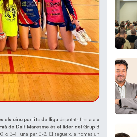
 els cinc partits de lliga
disputats fins ara
a
ià de Dalt Maresme és el líder del Grup B
-0 o 3-1 i una per 3-2. El segueix, a només un