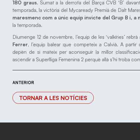
180 graus
. Sumat a la derrota del Barça CVB ‘B’ davant
temporada, la victòria del Mycaready Premià de Dalt Mares
maresmenc com a únic equip invicte del Grup B i, a 
la temporada.
Diumenge 12 de novembre, l’equip de les ‘valkíries’ rebrà 
Ferrer
, l’equip balear que competeix a Calvià. A parti
depèn de si mateix per aconseguir la millor classific
ascendir a Superlliga Femenina 2 perquè allà s’hi troba c
ANTERIOR
TORNAR A LES NOTÍCIES