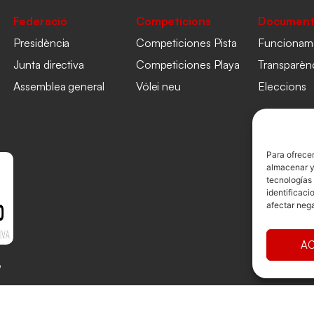
Federació
Competicions
Document
Presidència
Competiciones Pista
Funcionam
Junta directiva
Competiciones Playa
Transparèn
Assemblea general
Vólei neu
Eleccions
Para ofrecer
almacenar y/
tecnologías
identificaci
afectar nega
AC