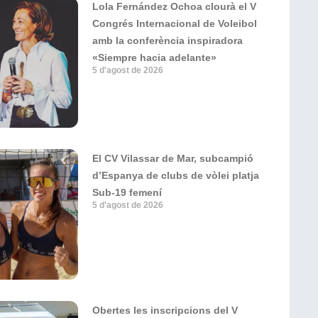
Lola Fernández Ochoa clourà el V
Congrés Internacional de Voleibol
amb la conferència inspiradora
«Siempre hacia adelante»
5 d'agost de 2026
El CV Vilassar de Mar, subcampió
d’Espanya de clubs de vòlei platja
Sub-19 femení
5 d'agost de 2026
Obertes les inscripcions del V