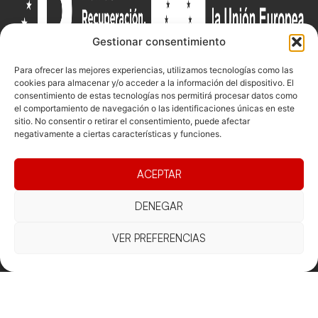
Gestionar consentimiento
Para ofrecer las mejores experiencias, utilizamos tecnologías como las
cookies para almacenar y/o acceder a la información del dispositivo. El
consentimiento de estas tecnologías nos permitirá procesar datos como
Documentacio
Contacte
el comportamiento de navegación o las identificaciones únicas en este
Competicions
sitio. No consentir o retirar el consentimiento, puede afectar
Federació
Funcionament
Carrer de les
Competiciones
negativamente a ciertas características y funciones.
Jonqueres,
Pista
Presidència
Transparència
16, 5ºC,
Competiciones
ACEPTAR
Junta
Eleccions
08003
Playa
directiva
Barcelona
Vólei neu
DENEGAR
Assemblea
fcvb@fcvolei.
general
cat
VER PREFERENCIAS
932 684 177
Avís Legal
Cookies
Privacitat
Termes i condicions
Declaració d'accessibilitat