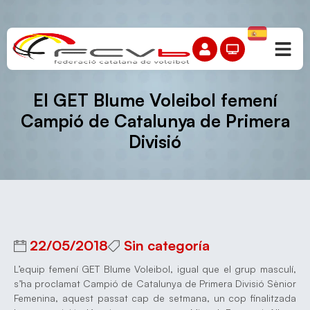
El GET Blume Voleibol femení
Campió de Catalunya de Primera
Divisió
22/05/2018
Sin categoría
L’equip femení GET Blume Voleibol, igual que el grup masculí,
s’ha proclamat Campió de Catalunya de Primera Divisió Sènior
Femenina, aquest passat cap de setmana, un cop finalitzada