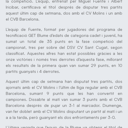
la competició. L’equip, entrenat per Miguel Fuente i Albert
Iricibar, certificava el títol després de disputar tres partits
aquest últim cap de setmana, dos amb el CV Molins i un amb
el CVB Barcelona.
L’equip de Fuente, format per jugadores del programa de
tecnificació GET Blume d’edats de categoria cadet i juvenil, ha
sumat un total de 35 punts en la fase competició del
campionat, tres per sobre del DSV CV Sant Cugat, segon
classificat. Aquestes xifres han estat possibles gràcies a les
onze victòries i només tres derrotes d’aquesta fase, millorant
els resultats de la primera quan van sumar 29 punts, en 10
partits guanyats i 4 derrotes.
Aquest últim cap de setmana han disputat tres partits, dos
ajornats amb el CV Molins i l’últim de lliga regular amb el CVB
Barcelona, sumant 9 punts que les han convertit en
campiones. Dissabte al matí van sumar 3 punts amb el CVB
Barcelona després de pujar un 3-1 al marcador. Diumenge,
van fer doblet amb el CV Molins disputant un partit al matí i un
a a la tarda, però guanyant els dos enfrontaments per 3-0.
L’última vegada que l’equip de la Blume va obtenir el títol de