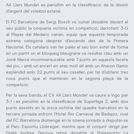
AA Llars Mundet es penúltim en la classificació de la divisió
d’argent del voleibol estatal.
El FC Barcelona de Sergi Bosch va sumar dissabte davant el
seu públic la cinquena victòria en competició, derrotant 3-0
al Playas del Médano canari, equip que aquesta temporada
estrena categoria després d’ascendir des de la Primera
Nacional. Els catalans van fer palès el seu bon estat de forma
en un partit on el bloqueig blaugrana va resultar clau amb un
Jordi Marcé incommensurable amb 7 punts en aquesta faceta
del joc, i amb un encert en atac molt alt amb un Aharon Gamiz
esplèndid amb 22 punts al seu caseller, per tal d’obtenir tres
nous punts que el mantenen en la segona plaça de la
competició.
Per la seva banda, el CV AA Llars Mundet va caure a Vigo per
3-1 i es penúltim en la classificació de Superlliga 2, amb dos
punts assolits en la única victòria del quadre barceloní en la
tercera jornada enfront l’Hotel Rio Carnaval de Badajoz, rival
del FC Barcelona diumenge en la sisena jornada a disputar-se
al Parc Esportiu Llobregat, mentre que el conjunt dirigit per
l’italià Andrea Genova rebrà dissabte al Poliesportiu La