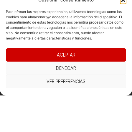
Para ofrecer las mejores experiencias, utilizamos tecnologías como las
cookies para almacenar y/o acceder a la información del dispositivo. El
consentimiento de estas tecnologías nos permitirá procesar datos como
Documentacio
Contacte
Competicions
el comportamiento de navegación o las identificaciones únicas en este
sitio. No consentir o retirar el consentimiento, puede afectar
Federació
Funcionament
Carrer de les
Competiciones
negativamente a ciertas características y funciones.
Jonqueres,
Pista
Presidència
Transparència
16, 5ºC,
Competiciones
Junta
Eleccions
08003
ACEPTAR
Playa
directiva
Barcelona
Vólei neu
Assemblea
DENEGAR
fcvb@fcvolei.
general
cat
VER PREFERENCIAS
932 684 177
Avís Legal
Cookies
Privacitat
Termes i condicions
Declaració d'accessibilitat
Copyright © 2025 Federació Catalana de Voleibol |