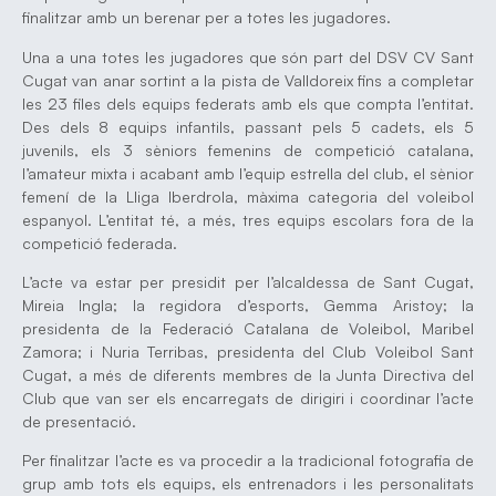
finalitzar amb un berenar per a totes les jugadores.
Una a una totes les jugadores que són part del DSV CV Sant
Cugat van anar sortint a la pista de Valldoreix fins a completar
les 23 files dels equips federats amb els que compta l’entitat.
Des dels 8 equips infantils, passant pels 5 cadets, els 5
juvenils, els 3 sèniors femenins de competició catalana,
l’amateur mixta i acabant amb l’equip estrella del club, el sènior
femení de la Lliga Iberdrola, màxima categoria del voleibol
espanyol. L’entitat té, a més, tres equips escolars fora de la
competició federada.
L’acte va estar per presidit per l’alcaldessa de Sant Cugat,
Mireia Ingla; la regidora d’esports, Gemma Aristoy; la
presidenta de la Federació Catalana de Voleibol, Maribel
Zamora; i Nuria Terribas, presidenta del Club Voleibol Sant
Cugat, a més de diferents membres de la Junta Directiva del
Club que van ser els encarregats de dirigiri i coordinar l’acte
de presentació.
Per finalitzar l’acte es va procedir a la tradicional fotografia de
grup amb tots els equips, els entrenadors i les personalitats