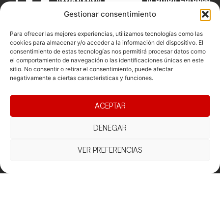
Gestionar consentimiento
Para ofrecer las mejores experiencias, utilizamos tecnologías como las
cookies para almacenar y/o acceder a la información del dispositivo. El
consentimiento de estas tecnologías nos permitirá procesar datos como
Documentacio
Contacte
Competicions
el comportamiento de navegación o las identificaciones únicas en este
sitio. No consentir o retirar el consentimiento, puede afectar
Federació
Funcionament
Carrer de les
Competiciones
negativamente a ciertas características y funciones.
Jonqueres,
Pista
Presidència
Transparència
16, 5ºC,
Competiciones
Junta
Eleccions
08003
ACEPTAR
Playa
directiva
Barcelona
Vólei neu
DENEGAR
Assemblea
fcvb@fcvolei.
general
cat
VER PREFERENCIAS
932 684 177
Avís Legal
Cookies
Privacitat
Termes i condicions
Declaració d'accessibilitat