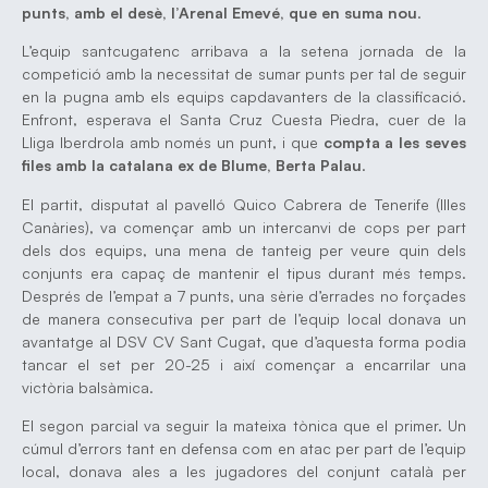
punts, amb el desè, l’Arenal Emevé, que en suma nou
.
L’equip santcugatenc arribava a la setena jornada de la
competició amb la necessitat de sumar punts per tal de seguir
en la pugna amb els equips capdavanters de la classificació.
Enfront, esperava el Santa Cruz Cuesta Piedra, cuer de la
Lliga Iberdrola amb només un punt, i que
compta a les seves
files amb la catalana ex de Blume, Berta Palau
.
El partit, disputat al pavelló Quico Cabrera de Tenerife (Illes
Canàries), va començar amb un intercanvi de cops per part
dels dos equips, una mena de tanteig per veure quin dels
conjunts era capaç de mantenir el tipus durant més temps.
Després de l’empat a 7 punts, una sèrie d’errades no forçades
de manera consecutiva per part de l’equip local donava un
avantatge al DSV CV Sant Cugat, que d’aquesta forma podia
tancar el set per 20-25 i així començar a encarrilar una
victòria balsàmica.
El segon parcial va seguir la mateixa tònica que el primer. Un
cúmul d’errors tant en defensa com en atac per part de l’equip
local, donava ales a les jugadores del conjunt català per