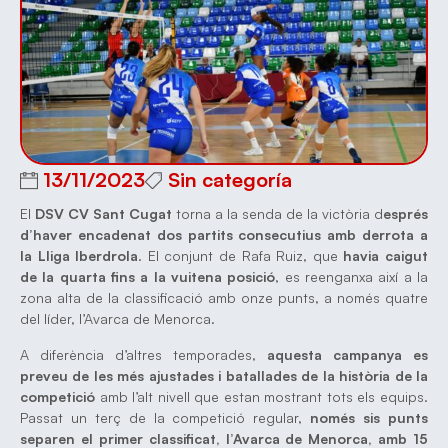
13/11/2023
Sin categoría
El
DSV CV Sant Cugat
torna a la senda de la victòria d
esprés
d’haver encadenat dos partits consecutius amb derrota a
la Lliga Iberdrola
. El conjunt de Rafa Ruiz, que
havia caigut
de la quarta fins a la vuitena posició
, es reenganxa així a la
zona alta de la classificació amb onze punts, a només quatre
del líder, l’Avarca de Menorca.
A diferència d’altres temporades,
aquesta campanya es
preveu de les més ajustades i batallades de la història de la
competició
amb l’alt nivell que estan mostrant tots els equips.
Passat un terç de la competició regular,
només sis punts
separen el primer classificat, l’Avarca de Menorca, amb 15