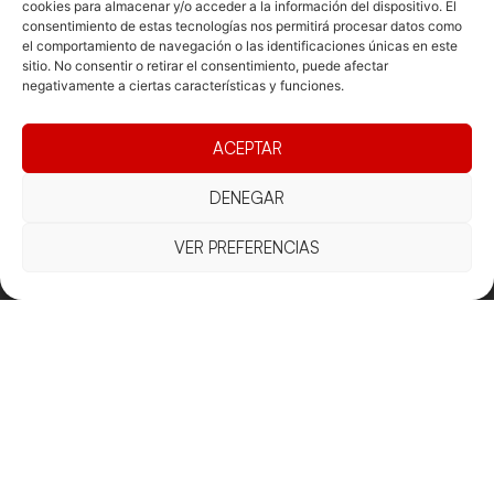
cookies para almacenar y/o acceder a la información del dispositivo. El
consentimiento de estas tecnologías nos permitirá procesar datos como
el comportamiento de navegación o las identificaciones únicas en este
sitio. No consentir o retirar el consentimiento, puede afectar
negativamente a ciertas características y funciones.
ACEPTAR
Documentacio
Contacte
Competicions
DENEGAR
Federació
Funcionament
Carrer de les
Competiciones
Jonqueres,
Pista
Presidència
Transparència
VER PREFERENCIAS
16, 5ºC,
Competiciones
Junta
Eleccions
08003
Playa
directiva
Barcelona
Vólei neu
Assemblea
fcvb@fcvolei.
general
cat
932 684 177
Avís Legal
Cookies
Privacitat
Termes i condicions
Declaració d'accessibilitat