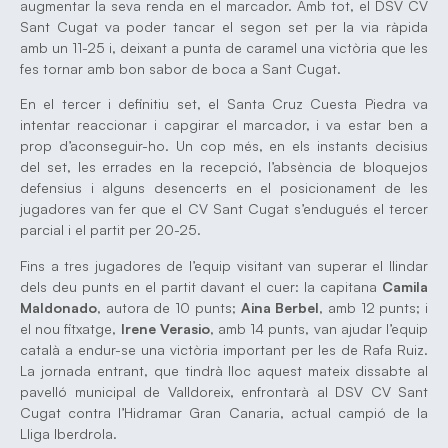
augmentar la seva renda en el marcador. Amb tot, el DSV CV
Sant Cugat va poder tancar el segon set per la via ràpida
amb un 11-25 i, deixant a punta de caramel una victòria que les
fes tornar amb bon sabor de boca a Sant Cugat.
En el tercer i definitiu set, el Santa Cruz Cuesta Piedra va
intentar reaccionar i capgirar el marcador, i va estar ben a
prop d’aconseguir-ho. Un cop més, en els instants decisius
del set, les errades en la recepció, l’absència de bloquejos
defensius i alguns desencerts en el posicionament de les
jugadores van fer que el CV Sant Cugat s’endugués el tercer
parcial i el partit per 20-25.
Fins a tres jugadores de l’equip visitant van superar el llindar
dels deu punts en el partit davant el cuer: la capitana
Camila
Maldonado
, autora de 10 punts;
Aina Berbel
, amb 12 punts; i
el nou fitxatge,
Irene Verasio
, amb 14 punts, van ajudar l’equip
català a endur-se una victòria important per les de Rafa Ruiz.
La jornada entrant, que tindrà lloc aquest mateix dissabte al
pavelló municipal de Valldoreix, enfrontarà al DSV CV Sant
Cugat contra l’Hidramar Gran Canaria, actual campió de la
Lliga Iberdrola.