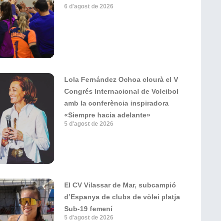
6 d'agost de 2026
Lola Fernández Ochoa clourà el V
Congrés Internacional de Voleibol
amb la conferència inspiradora
«Siempre hacia adelante»
5 d'agost de 2026
El CV Vilassar de Mar, subcampió
d’Espanya de clubs de vòlei platja
Sub-19 femení
5 d'agost de 2026