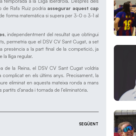
la temporada a la Lliga Iberdrola. Després dels
ip de Rafa Ruiz podria
assegurar aquest cap
 de forma matemàtica si supera per 3-0 o 3-1 al
es
, independentment del resultat que obtingui
unts, permetria que el DSV CV Sant Cugat, a set
 presència a la part final de la competició, ja
la lliga regular.
pa de la Reina, el DSV CV Sant Cugat voldria
ha complicat en els últims anys. Precisament, la
caure eliminat en aquesta mateixa ronda a mans
partits d’anada i tornada de l’eliminatòria.
SEGÜENT