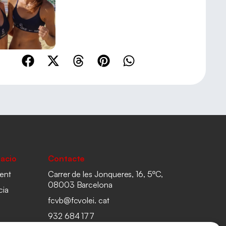
acio
Contacte
ent
Carrer de les Jonqueres, 16, 5ºC,
08003 Barcelona
cia
fcvb@fcvolei. cat
932 684 177