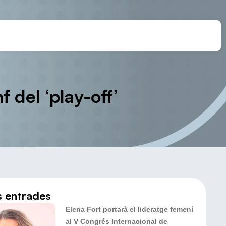
 del ‘play-off’
s entrades
Elena Fort portarà el lideratge femení
al V Congrés Internacional de