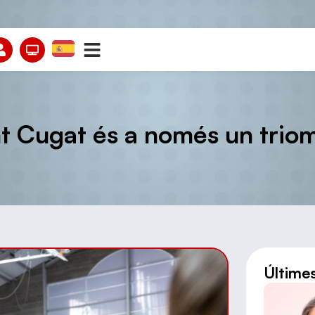
 Cugat és a només un triomf
Últime