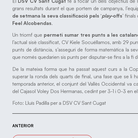
El
DSV CV Sant Cugat
té a tocar un dels objectius de 
grans resultats durant el que portem de campanya, l’equ
de setmana la seva classificació pels ‘
play-
offs’
finals
Feel Alcobendas
.
Un triomf que
permeti sumar tres punts a les catalan
l’actual sisè classificat, CV Kiele Socuéllamos, amb 29 p
punts de distància, s’asseguri de forma matemàtica la seva
que només quedarien sis punts per disputar-se fins a la fi de 
De la mateixa forma que ha passat aquest curs a la Co
superar la ronda dels quarts de final, una fase que se li 
temporada anterior, el conjunt del Vallès Occidental va 
del Cajasol Voley Dos Hermanas, cedint per 3-1 i 0-3 en els 
Foto: Lluís Padilla per a DSV CV Sant Cugat
ANTERIOR