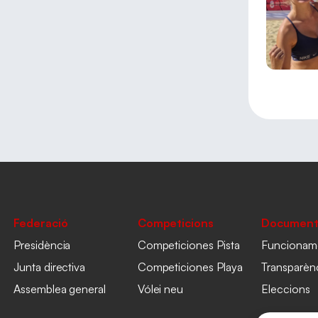
Federació
Competicions
Document
Presidència
Competiciones Pista
Funcionam
Junta directiva
Competiciones Playa
Transparèn
Assemblea general
Vólei neu
Eleccions