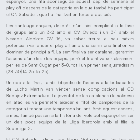
espanyol. Una fita aconseguida aquest cap de setmana al
play off d’ascens de la categoria en la que també ha participat
el CN Sabadell, que ha finalitzat en tercera posició.
Les santcugatenques, després d’un inici complicat a la fase
de grups amb un 3-2 amb el CV Oviedo i un 3-1 amb el
Nevadis Albolote CV 16, va saber treure el seu màxim
potencial i va tancar el play off amb una semi i una final on va
dominar de principi a fi. La semifinal va ser catalana, garantint
l’ascens d’un dels dos equips, però el triomf va ser clarament
per les de Sant Cugat per 3-0, tot i un primer ser ajustadíssim
(28-30|14-25|15-25).
Un cop a la final, i amb l’objectiu de l’ascens a la butxaca les
de Lucho Martín van vèncer sense complicacions al CD
Badajoz Extremadura. La joventut de les catalanes i la solidesa
en atac les va permetre aixecar el títol de campiones de la
categoria i tancar una temporada brillant. Amb aquest ascens,
a més, també passen a la història del voleibol espanyol en ser
un dels pocs equips de la Lliga Iberdrola amb el filial a
Superlliga 2.
El CN Sabadell, dirigit per Hugo Gotuzzo, va finalitzar en