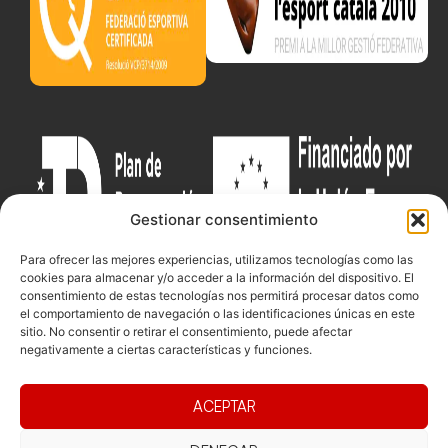
Gestionar consentimiento
Para ofrecer las mejores experiencias, utilizamos tecnologías como las
cookies para almacenar y/o acceder a la información del dispositivo. El
consentimiento de estas tecnologías nos permitirá procesar datos como
el comportamiento de navegación o las identificaciones únicas en este
sitio. No consentir o retirar el consentimiento, puede afectar
Documentacio
Contacte
Competicions
negativamente a ciertas características y funciones.
Federació
Funcionament
Carrer de les
Competiciones
Jonqueres,
Pista
Presidència
Transparència
ACEPTAR
16, 5ºC,
Competiciones
Junta
Eleccions
08003
Playa