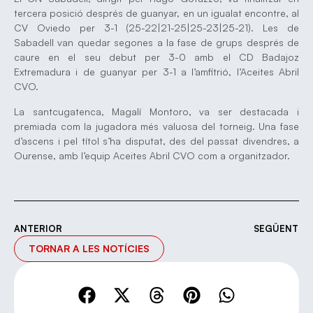
tercera posició després de guanyar, en un igualat encontre, al
CV Oviedo per 3-1 (25-22|21-25|25-23|25-21). Les de
Sabadell van quedar segones a la fase de grups després de
caure en el seu debut per 3-0 amb el CD Badajoz
Extremadura i de guanyar per 3-1 a l’amfitrió, l’Aceites Abril
CVO.
La santcugatenca, Magalí Montoro, va ser destacada i
premiada com la jugadora més valuosa del torneig. Una fase
d’ascens i pel títol s’ha disputat, des del passat divendres, a
Ourense, amb l’equip Aceites Abril CVO com a organitzador.
ANTERIOR
SEGÜENT
TORNAR A LES NOTÍCIES