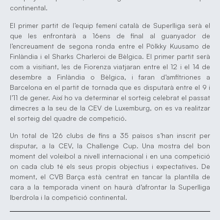
continental.
El primer partit de l’equip femení català de Superlliga serà el
que les enfrontarà a 16ens de final al guanyador de
l’encreuament de segona ronda entre el Pölkky Kuusamo de
Finlàndia i el Sharks Charleroi de Bèlgica. El primer partit serà
com a visitiant, les de Fiorenza viatjaran entre el 12 i el 14 de
desembre a Finlàndia o Bèlgica, i faran d’amfitriones a
Barcelona en el partit de tornada que es disputarà entre el 9 i
l’11 de gener. Així ho va determinar el sorteig celebrat el passat
dimecres a la seu de la CEV de Luxemburg, on es va realitzar
el sorteig del quadre de competició.
Un total de 126 clubs de fins a 35 països s’han inscrit per
disputar, a la CEV, la Challenge Cup. Una mostra del bon
moment del voleibol a nivell internacional i en una competició
on cada club té els seus propis objectius i expectatives. De
moment, el CVB Barça està centrat en tancar la plantilla de
cara a la temporada vinent on haurà d’afrontar la Superlliga
Iberdrola i la competició continental.