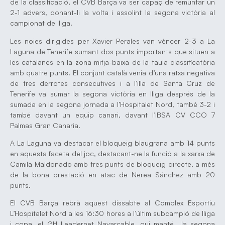
de la classificació, el CVB Barça va ser capaç de remuntar un
2-1 advers, donant-li la volta i assolint la segona victòria al
campionat de lliga.
Les noies dirigides per Xavier Perales van vèncer 2-3 a La
Laguna de Tenerife sumant dos punts importants que situen a
les catalanes en la zona mitja-baixa de la taula classificatòria
amb quatre punts. El conjunt català venia d’una ratxa negativa
de tres derrotes consecutives i a l’illa de Santa Cruz de
Tenerife va sumar la segona victòria en lliga després de la
sumada en la segona jornada a l’Hospitalet Nord, també 3-2 i
també davant un equip canari, davant l’IBSA CV CCO 7
Palmas Gran Canaria.
A La Laguna va destacar el bloqueig blaugrana amb 14 punts
en aquesta faceta del joc, destacant-ne la funció a la xarxa de
Camila Maldonado amb tres punts de bloqueig directe, a més
de la bona prestació en atac de Nerea Sánchez amb 20
punts.
El CVB Barça rebrà aquest dissabte al Complex Esportiu
L’Hospitalet Nord a les 16:30 hores a l’últim subcampió de lliga
i copa, el GH Leadernet Navarcable, qui manté la segona