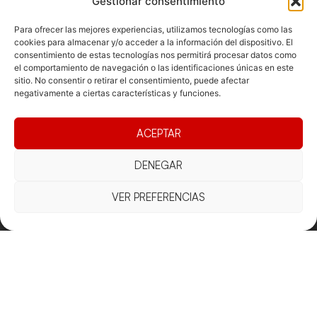
Gestionar consentimiento
Para ofrecer las mejores experiencias, utilizamos tecnologías como las
cookies para almacenar y/o acceder a la información del dispositivo. El
consentimiento de estas tecnologías nos permitirá procesar datos como
Documentacio
Contacte
Competicions
el comportamiento de navegación o las identificaciones únicas en este
sitio. No consentir o retirar el consentimiento, puede afectar
Federació
Funcionament
Carrer de les
Competiciones
negativamente a ciertas características y funciones.
Jonqueres,
Pista
Presidència
Transparència
16, 5ºC,
Competiciones
Junta
Eleccions
08003
ACEPTAR
Playa
directiva
Barcelona
Vólei neu
Assemblea
DENEGAR
fcvb@fcvolei.
general
cat
VER PREFERENCIAS
932 684 177
Avís Legal
Cookies
Privacitat
Termes i condicions
Declaració d'accessibilitat
Copyright © 2025 Federació Catalana de Voleibol |