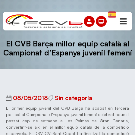
El CVB Barça millor equip català al
Campionat d’Espanya juvenil femení
08/05/2018
Sin categoría
El primer equip juvenil del CVB Barça ha acabat en tercera
posició al Campionat d’Espanya juvenil femení celebrat aquest
passat cap de setmana a Las Palmas de Gran Canaria,
convertint-se així en el millor equip català de la competició
espanyola. El DSV CV Sant Cugat ha finalitzat la competició