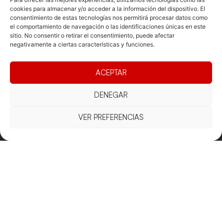
cookies para almacenar y/o acceder a la información del dispositivo. El
consentimiento de estas tecnologías nos permitirá procesar datos como
el comportamiento de navegación o las identificaciones únicas en este
sitio. No consentir o retirar el consentimiento, puede afectar
negativamente a ciertas características y funciones.
Documentacio
Contacte
Competicions
Federació
Funcionament
Carrer de les
Competiciones
ACEPTAR
Jonqueres,
Pista
Presidència
Transparència
16, 5ºC,
DENEGAR
Competiciones
Junta
Eleccions
08003
Playa
directiva
Barcelona
VER PREFERENCIAS
Vólei neu
Assemblea
fcvb@fcvolei.
general
cat
932 684 177
Avís Legal
Cookies
Privacitat
Termes i condicions
Declaració d'accessibilitat