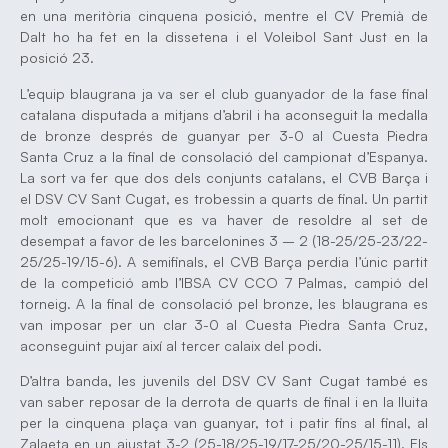
en una meritòria cinquena posició, mentre el CV Premià de
Dalt ho ha fet en la dissetena i el Voleibol Sant Just en la
posició 23.
L’equip blaugrana ja va ser el club guanyador de la fase final
catalana disputada a mitjans d’abril i ha aconseguit la medalla
de bronze després de guanyar per 3-0 al Cuesta Piedra
Santa Cruz a la final de consolació del campionat d’Espanya.
La sort va fer que dos dels conjunts catalans, el CVB Barça i
el DSV CV Sant Cugat, es trobessin a quarts de final. Un partit
molt emocionant que es va haver de resoldre al set de
desempat a favor de les barcelonines 3 – 2 (18-25/25-23/22-
25/25-19/15-6). A semifinals, el CVB Barça perdia l’únic partit
de la competició amb l’IBSA CV CCO 7 Palmas, campió del
torneig. A la final de consolació pel bronze, les blaugrana es
van imposar per un clar 3-0 al Cuesta Piedra Santa Cruz,
aconseguint pujar així al tercer calaix del podi.
D’altra banda, les juvenils del DSV CV Sant Cugat també es
van saber reposar de la derrota de quarts de final i en la lluita
per la cinquena plaça van guanyar, tot i patir fins al final, al
Zalaeta en un ajustat 3-2 (25-18/25-19/17-25/20-25/15-11). Els