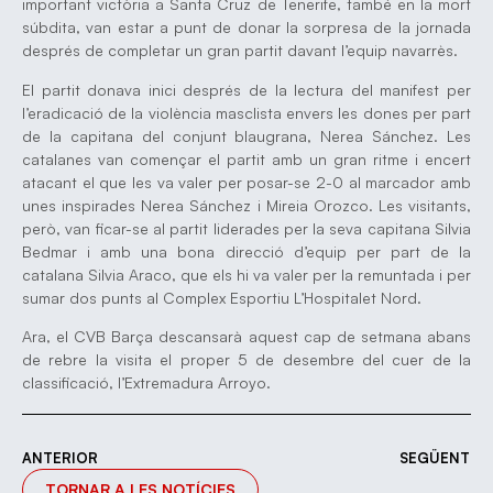
important victòria a Santa Cruz de Tenerife, també en la mort
súbdita, van estar a punt de donar la sorpresa de la jornada
després de completar un gran partit davant l’equip navarrès.
El partit donava inici després de la lectura del manifest per
l’eradicació de la violència masclista envers les dones per part
de la capitana del conjunt blaugrana, Nerea Sánchez. Les
catalanes van començar el partit amb un gran ritme i encert
atacant el que les va valer per posar-se 2-0 al marcador amb
unes inspirades Nerea Sánchez i Mireia Orozco. Les visitants,
però, van ficar-se al partit liderades per la seva capitana Silvia
Bedmar i amb una bona direcció d’equip per part de la
catalana Silvia Araco, que els hi va valer per la remuntada i per
sumar dos punts al Complex Esportiu L’Hospitalet Nord.
Ara, el CVB Barça descansarà aquest cap de setmana abans
de rebre la visita el proper 5 de desembre del cuer de la
classificació, l’Extremadura Arroyo.
ANTERIOR
SEGÜENT
TORNAR A LES NOTÍCIES