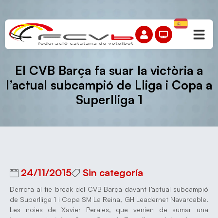
El CVB Barça fa suar la victòria a
l’actual subcampió de Lliga i Copa a
Superlliga 1
24/11/2015
Sin categoría
Derrota al tie-break del CVB Barça davant l’actual subcampió
de Superlliga 1 i Copa SM La Reina, GH Leadernet Navarcable.
Les noies de Xavier Perales, que venien de sumar una