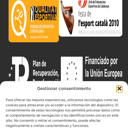
Gestionar consentimiento
Para ofrecer las mejores experiencias, utilizamos tecnologías como las
cookies para almacenar y/o acceder a la información del dispositivo. El
Documentacio
Contacte
Competicions
consentimiento de estas tecnologías nos permitirá procesar datos como
el comportamiento de navegación o las identificaciones únicas en este
Federació
Funcionament
Carrer de les
Competiciones
sitio. No consentir o retirar el consentimiento, puede afectar
Jonqueres,
Pista
Presidència
Transparència
negativamente a ciertas características y funciones.