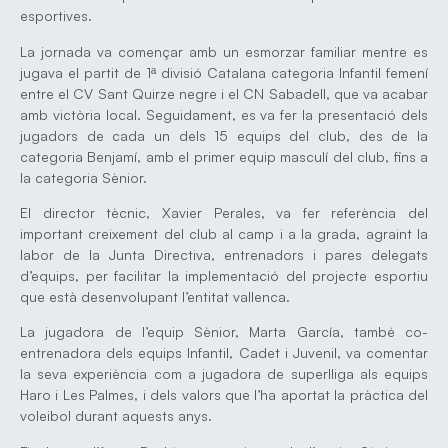
esportives.
La jornada va començar amb un esmorzar familiar mentre es
jugava el partit de 1ª divisió Catalana categoria Infantil femení
entre el CV Sant Quirze negre i el CN Sabadell, que va acabar
amb victòria local. Seguidament, es va fer la presentació dels
jugadors de cada un dels 15 equips del club, des de la
categoria Benjamí, amb el primer equip masculí del club, fins a
la categoria Sènior.
El director tècnic, Xavier Perales, va fer referència del
important creixement del club al camp i a la grada, agraint la
labor de la Junta Directiva, entrenadors i pares delegats
d’equips, per facilitar la implementació del projecte esportiu
que està desenvolupant l’entitat vallenca.
La jugadora de l’equip Sènior, Marta García, també co-
entrenadora dels equips Infantil, Cadet i Juvenil, va comentar
la seva experiència com a jugadora de superlliga als equips
Haro i Les Palmes, i dels valors que l’ha aportat la pràctica del
voleibol durant aquests anys.