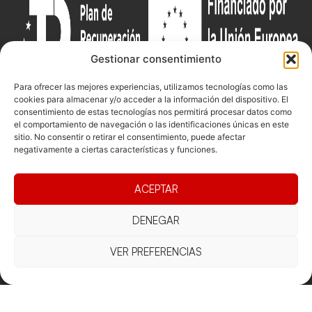
Gestionar consentimiento
Para ofrecer las mejores experiencias, utilizamos tecnologías como las
cookies para almacenar y/o acceder a la información del dispositivo. El
consentimiento de estas tecnologías nos permitirá procesar datos como
el comportamiento de navegación o las identificaciones únicas en este
Documentacio
Contacte
Competicions
sitio. No consentir o retirar el consentimiento, puede afectar
Federació
Funcionament
Carrer de les
Competiciones
negativamente a ciertas características y funciones.
Jonqueres,
Pista
Presidència
Transparència
16, 5ºC,
Competiciones
ACEPTAR
Junta
Eleccions
08003
Playa
directiva
Barcelona
DENEGAR
Vólei neu
Assemblea
fcvb@fcvolei.
general
cat
VER PREFERENCIAS
932 684 177
Avís Legal
Cookies
Privacitat
Termes i condicions