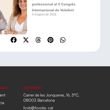
professional al V Congrés
Internacional de Voleibol
4 d'agost de 2026
acio
Contacte
ent
Carrer de les Jonqueres, 16, 5ºC,
08003 Barcelona
cia
fcvb@fcvolei. cat