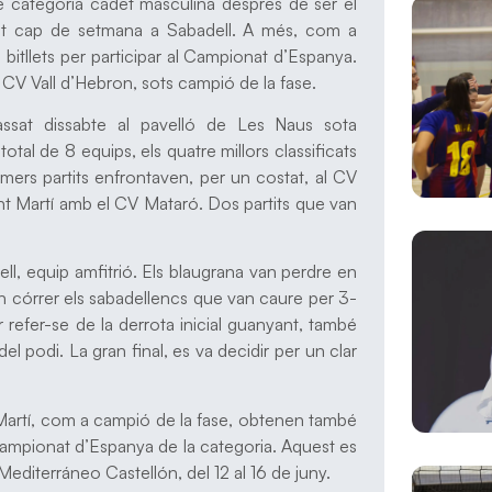
 categoria cadet masculina després de ser el
ssat cap de setmana a Sabadell. A més, com a
itllets per participar al Campionat d’Espanya.
l CV Vall d’Hebron, sots campió de la fase.
assat dissabte al pavelló de Les Naus sota
total de 8 equips, els quatre millors classificats
mers partits enfrontaven, per un costat, al CV
ant Martí amb el CV Mataró. Dos partits que van
ell, equip amfitrió. Els blaugrana van perdre en
an córrer els sabadellencs que van caure per 3-
refer-se de la derrota inicial guanyant, també
del podi. La gran final, es va decidir per un clar
 Martí, com a campió de la fase, obtenen també
 Campionat d’Espanya de la categoria. Aquest es
 Mediterráneo Castellón, del 12 al 16 de juny.