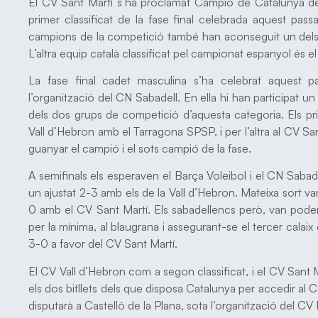
El CV Sant Martí s’ha proclamat Campió de Catalunya de
primer classificat de la fase final celebrada aquest pa
campions de la competició també han aconseguit un dels b
L’altra equip català classificat pel campionat espanyol és e
La fase final cadet masculina s’ha celebrat aquest p
l’organització del CN Sabadell. En ella hi han participat un 
dels dos grups de competició d’aquesta categoria. Els pri
Vall d’Hebron amb el Tarragona SPSP, i per l’altra al CV S
guanyar el campió i el sots campió de la fase.
A semifinals els esperaven el Barça Voleibol i el CN Sabad
un ajustat 2-3 amb els de la Vall d’Hebron. Mateixa sort v
0 amb el CV Sant Martí. Els sabadellencs però, van poder 
per la mínima, al blaugrana i assegurant-se el tercer calaix 
3-0 a favor del CV Sant Martí.
El CV Vall d’Hebron com a segon classificat, i el CV Sant
els dos bitllets dels que disposa Catalunya per accedir al
disputarà a Castelló de la Plana, sota l’organització del CV