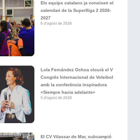
Els equips catalans ja coneixen el
calendari de la Superlliga 2 2026-
2027
6 d'agost de 2026
Lola Fernández Ochoa clourà el V
Congrés Internacional de Voleibol
amb la conferència inspiradora
«Siempre hacia adelante»
5 d'agost de 2026
El CV Vilassar de Mar, subcampió