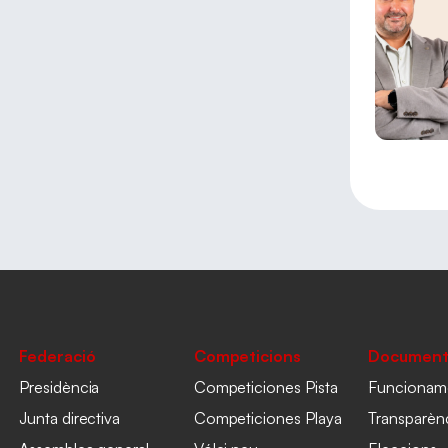
Federació
Competicions
Document
Presidència
Competiciones Pista
Funcionam
Junta directiva
Competiciones Playa
Transparèn