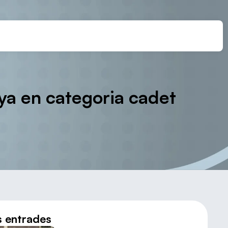
ya en categoria cadet
s entrades