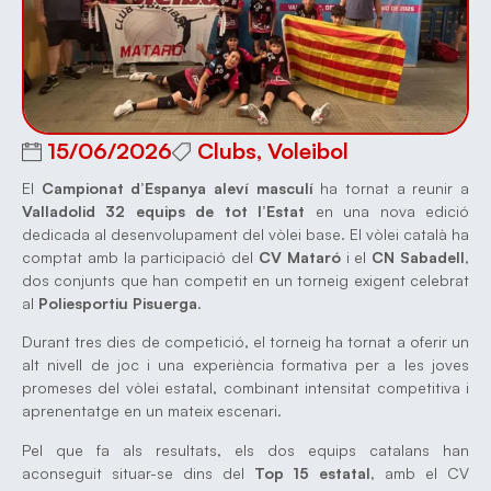
15/06/2026
Clubs
,
Voleibol
El
Campionat d’Espanya aleví masculí
ha tornat a reunir a
Valladolid 32 equips de tot l’Estat
en una nova edició
dedicada al desenvolupament del vòlei base. El vòlei català ha
comptat amb la participació del
CV Mataró
i el
CN Sabadell
,
dos conjunts que han competit en un torneig exigent celebrat
al
Poliesportiu Pisuerga
.
Durant tres dies de competició, el torneig ha tornat a oferir un
alt nivell de joc i una experiència formativa per a les joves
promeses del vòlei estatal, combinant intensitat competitiva i
aprenentatge en un mateix escenari.
Pel que fa als resultats, els dos equips catalans han
aconseguit situar-se dins del
Top 15 estatal
, amb el CV