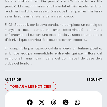
Mataró finalitzant en
13a posició
i el CN Sabadell en
15a
posició
. El conjunt maresmenc ha estat el més regular, amb un
rendiment sòlid i diverses victòries que li han permès mantenir-
se en la zona mitjana-alta de la classificació.
El CN Sabadell, per la seva banda, ha completat un torneig de
menys a més, competint amb determinació en molts
enfrontaments i sumant una experiència valuosa en un context
d’alt nivell que contribuirà al seu creixement esportiu.
En conjunt, la participació catalana deixa un
balanç positiu
,
amb
dos equips consolidats entre els quinze millors del
campionat
i una nova mostra del bon treball de base dels
clubs del territori.
ANTERIOR
SEGÜENT
TORNAR A LES NOTÍCIES