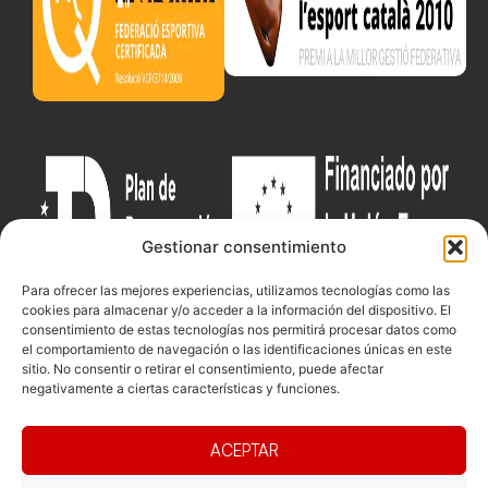
Gestionar consentimiento
Para ofrecer las mejores experiencias, utilizamos tecnologías como las
cookies para almacenar y/o acceder a la información del dispositivo. El
consentimiento de estas tecnologías nos permitirá procesar datos como
el comportamiento de navegación o las identificaciones únicas en este
sitio. No consentir o retirar el consentimiento, puede afectar
Documentacio
Contacte
Competicions
negativamente a ciertas características y funciones.
Federació
Funcionament
Carrer de les
Competiciones
Jonqueres,
Pista
Presidència
Transparència
ACEPTAR
16, 5ºC,
Competiciones
Junta
Eleccions
08003