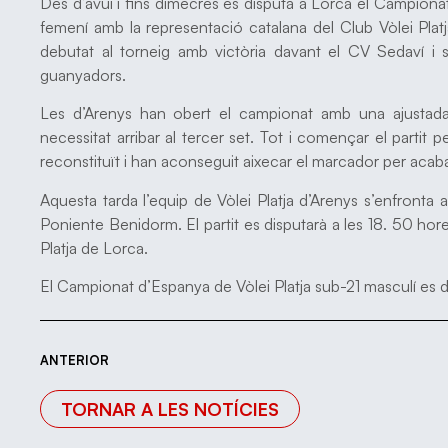
Des d’avui i fins dimecres es disputa a Lorca el Campiona
femení amb la representació catalana del Club Vòlei Plat
debutat al torneig amb victòria davant el CV Sedaví i
guanyadors.
Les d’Arenys han obert el campionat amb una ajustada
necessitat arribar al tercer set. Tot i començar el partit 
reconstituït i han aconseguit aixecar el marcador per acaba
Aquesta tarda l’equip de Vòlei Platja d’Arenys s’enfronta 
Poniente Benidorm. El partit es disputarà a les 18. 50 hore
Platja de Lorca.
El Campionat d’Espanya de Vòlei Platja sub-21 masculí es di
ANTERIOR
TORNAR A LES NOTÍCIES