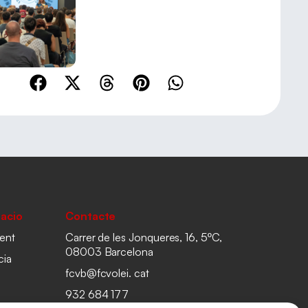
acio
Contacte
ent
Carrer de les Jonqueres, 16, 5ºC,
08003 Barcelona
cia
fcvb@fcvolei. cat
932 684 177