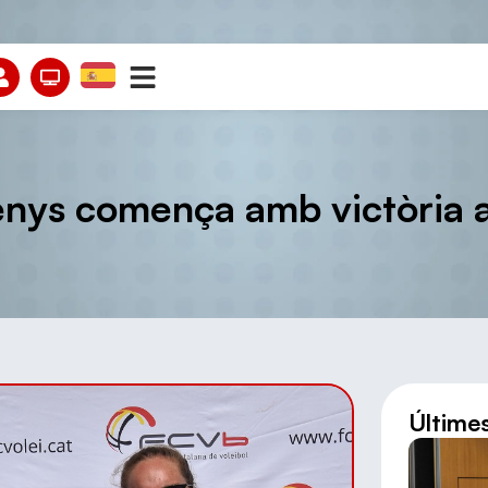
renys comença amb victòria
Últime