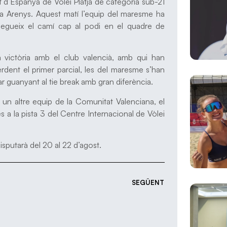
t d’Espanya de Vòlei Platja de categoria sub-21
ja Arenys. Aquest matí l’equip del maresme ha
 segueix el camí cap al podi en el quadre de
 victòria amb el club valencià, amb qui han
perdent el primer parcial, les del maresme s’han
r guanyant al tie break amb gran diferència.
a un altre equip de la Comunitat Valenciana, el
s a la pista 3 del Centre Internacional de Vòlei
sputarà del 20 al 22 d’agost.
SEGÜENT